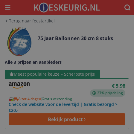
Menu
Waar
Terug naar feestartikel
75 Jaar Ballonnen 30 cm 8 stuks
Alle 3 prijzen en aanbieders
Bekijk product
Meest populaire keuze – Scherpste prijs!
€ 5,98
-27% prijsdaling
3 tot 4 dagen
Gratis verzending
Check de website voor de levertijd | Gratis bezorgd >
€20,-
Bekijk product