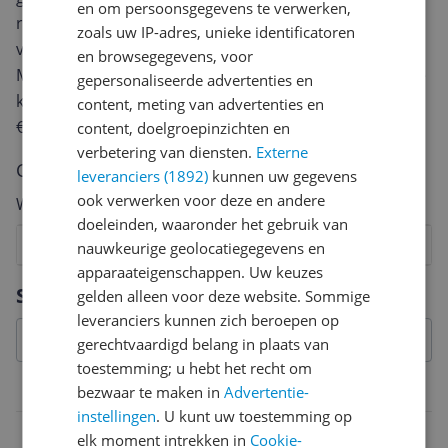
en om persoonsgegevens te verwerken,
review. Afhankelijk van de details duurt het schrijven
zoals uw IP-adres, unieke identificatoren
van een review gemiddeld tussen de 3 en 10 minuten.
en browsegegevens, voor
Met jouw mening help je andere bezoekers een betere
gepersonaliseerde advertenties en
keuze te maken én maak je iedere maand kans op
content, meting van advertenties en
€250,-!
Klik hier voor de actievoorwaarden.
content, doelgroepinzichten en
verbetering van diensten.
Externe
Cijfer
leveranciers (1892)
kunnen uw gegevens
ook verwerken voor deze en andere
Welk cijfer geef jij dit product?
doeleinden, waaronder het gebruik van
1
2
3
4
5
6
7
8
9
10
nauwkeurige geolocatiegegevens en
apparaateigenschappen. Uw keuzes
Vraag 1 van 4
Specificaties
gelden alleen voor deze website. Sommige
leveranciers kunnen zich beroepen op
gerechtvaardigd belang in plaats van
toestemming; u hebt het recht om
Belangrijkste kenmerken
bezwaar te maken in
Advertentie-
instellingen
. U kunt uw toestemming op
EAN
elk moment intrekken in
Cookie-