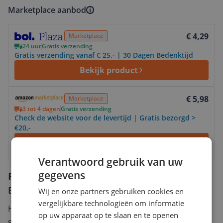
Marketplace aanbod
Bekijk product
€ 4,29
Marketplace
24 uur
Gratis verzending
Gratis verzending vanaf € 25,- | 30 Dagen Bedenktijd
Bekijk product
Bekijk product
€ 5,98
Marketplace
3 tot 4 dagen
Gratis verzending
Check de website voor de levertijd | Gratis bezorgd >
€20,-
Bekijk
Verantwoord gebruik van uw
gegevens
Reviews
Er zijn nog geen reviews geschreven
Wij en onze partners gebruiken cookies en
vergelijkbare technologieën om informatie
Heb jij dit product in bezit en wil je graag je mening
op uw apparaat op te slaan en te openen
geven? Start dan hieronder met het schrijven van je