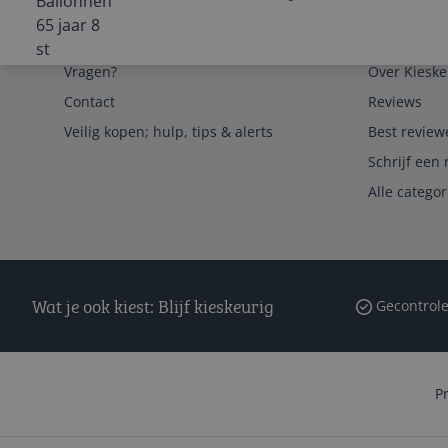
Service
Algemeen
Vragen?
Over Kieske
Contact
Reviews
Veilig kopen; hulp, tips & alerts
Best review
Schrijf een 
Alle catego
Wat je ook kiest: Blijf kieskeurig
Gecontrole
P