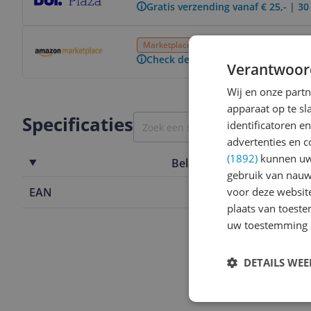
Gratis verzending vanaf € 25,- | 3
Bekijk product
Marketplace
Onbekend
Gratis verzend
Check de website voor de levertijd
Verantwoor
Wij en onze part
apparaat op te s
Specificaties
identificatoren e
advertenties en c
(1892)
kunnen uw 
Belangrijkste kenmerken
gebruik van nauw
voor deze websit
EAN
8714572082
plaats van toest
uw toestemming 
DETAILS WE