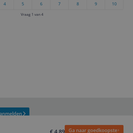
4
5
6
7
8
9
10
Vraag 1 van 4
anmelden
Ga naar goedkoopste
€ 4,89