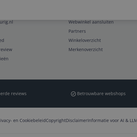
Zakelijk
urig.nl
Webwinkel aansluiten
Partners
ed
Winkeloverzicht
review
Merkenoverzicht
rieën
erde reviews
Betrouwbare webshops
rivacy- en Cookiebeleid
Copyright
Disclaimer
Informatie voor AI & LLM