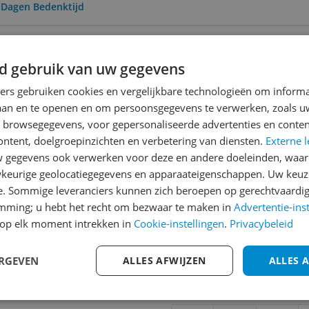
0 Dagen Bedenktijd
ing
 | Gratis bezorgd > €20,-
d gebruik van uw gegevens
ners gebruiken cookies en vergelijkbare technologieën om inform
laan en te openen en om persoonsgegevens te verwerken, zoals uw
Reviews
n browsegegevens, voor gepersonaliseerde advertenties en conten
Er zijn nog geen revie
ontent, doelgroepinzichten en verbetering van diensten.
Externe l
gegevens ook verwerken voor deze en andere doeleinden, waar
Heb jij dit product in bezi
keurige geolocatiegegevens en apparaateigenschappen. Uw keuze
met het schrijven van je re
e. Sommige leveranciers kunnen zich beroepen op gerechtvaardig
655
een review gemiddeld tuss
emming; u hebt het recht om bezwaar te maken in
Advertentie-ins
andere bezoekers een bet
op elk moment intrekken in
Cookie-instellingen
.
Privacybeleid
€250,-!
Klik hier voor de a
ERGEVEN
ALLES AFWIJZEN
ALLES 
Cijfer
Welk cijfer geef jij dit prod