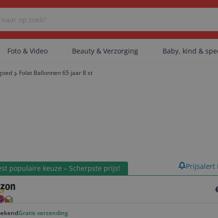
Foto & Video
Beauty & Verzorging
Baby, kind & sp
lgoed
Folat Ballonnen 65 jaar 8 st
Er zijn geen categorieën gevonden.
Er zijn geen producten gevonden.
product
Prijsalert
Er zijn geen artikelen gevonden.
st populaire keuze – Scherpste prijs!
ekend
Gratis verzending