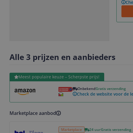
Che
Slide
Slide
1
2
Alle 3 prijzen en aanbieders
Bekijk product
Meest populaire keuze – Scherpste prijs!
Onbekend
Gratis verzending
Check de website voor de le
Marketplace aanbod
Bekijk product
Marketplace
24 uur
Gratis verzending