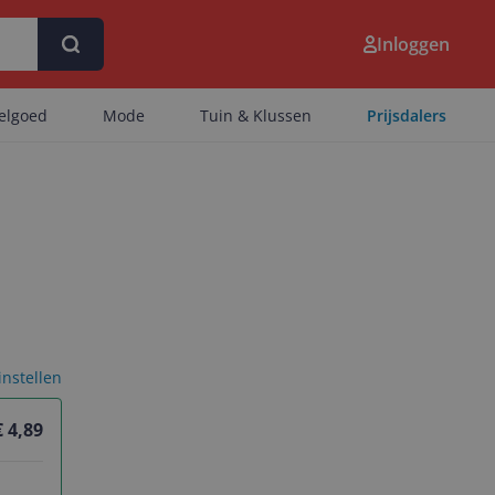
Inloggen
eelgoed
Mode
Tuin & Klussen
Prijsdalers
 instellen
€ 4,89