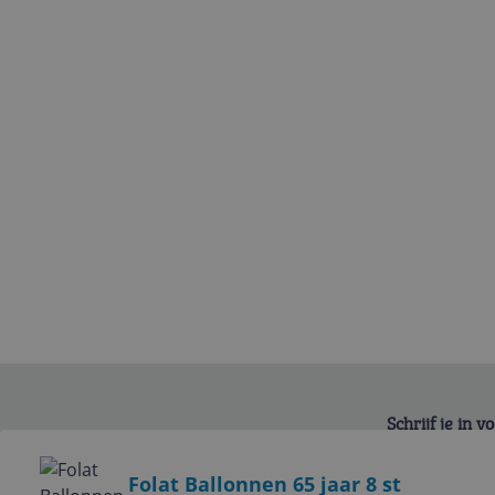
Schrijf je in 
Bekijk product
Folat Ballonnen 65 jaar 8 st