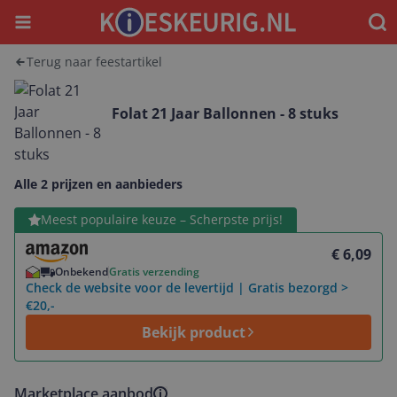
Menu
Waar
Terug naar feestartikel
Folat 21 Jaar Ballonnen - 8 stuks
Alle 2 prijzen en aanbieders
Bekijk product
Meest populaire keuze – Scherpste prijs!
€ 6,09
Onbekend
Gratis verzending
Check de website voor de levertijd | Gratis bezorgd >
€20,-
Bekijk product
Marketplace aanbod