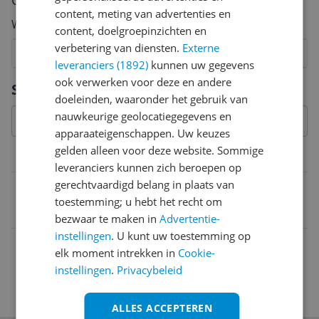
Cijfer
content, meting van advertenties en
Welk cijfer geef jij dit product?
content, doelgroepinzichten en
verbetering van diensten.
Externe
1
2
3
4
5
6
7
8
9
10
leveranciers (1892)
kunnen uw gegevens
Vraag 1 van 4
ook verwerken voor deze en andere
Specificaties
doeleinden, waaronder het gebruik van
nauwkeurige geolocatiegegevens en
apparaateigenschappen. Uw keuzes
gelden alleen voor deze website. Sommige
Belangrijkste kenmerken
leveranciers kunnen zich beroepen op
gerechtvaardigd belang in plaats van
EAN
toestemming; u hebt het recht om
8714572082211
bezwaar te maken in
Advertentie-
instellingen
. U kunt uw toestemming op
elk moment intrekken in
Cookie-
instellingen
.
Privacybeleid
ALLES ACCEPTEREN