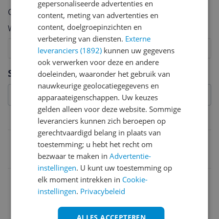
gepersonaliseerde advertenties en
Cijfer
content, meting van advertenties en
content, doelgroepinzichten en
Welk cijfer geef jij dit product?
verbetering van diensten.
Externe
1
2
3
4
5
6
7
8
9
10
leveranciers (1892)
kunnen uw gegevens
ook verwerken voor deze en andere
Vraag 1 van 4
Specificaties
doeleinden, waaronder het gebruik van
nauwkeurige geolocatiegegevens en
apparaateigenschappen. Uw keuzes
gelden alleen voor deze website. Sommige
Belangrijkste kenmerken
leveranciers kunnen zich beroepen op
gerechtvaardigd belang in plaats van
EAN
toestemming; u hebt het recht om
bezwaar te maken in
Advertentie-
8714572045452
instellingen
. U kunt uw toestemming op
elk moment intrekken in
Cookie-
instellingen
.
Privacybeleid
ALLES ACCEPTEREN