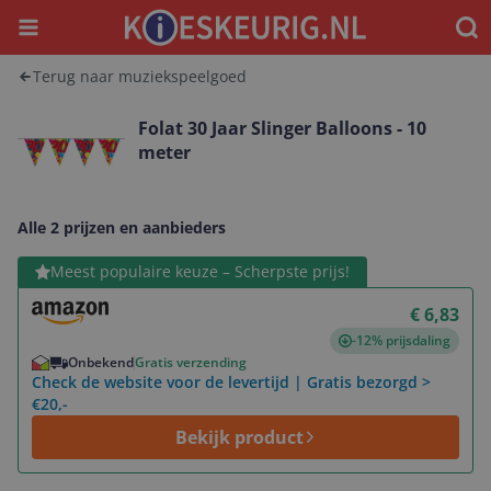
Menu
Waar
Terug naar muziekspeelgoed
Folat 30 Jaar Slinger Balloons - 10
meter
Alle 2 prijzen en aanbieders
Bekijk product
Meest populaire keuze – Scherpste prijs!
€ 6,83
-12% prijsdaling
Onbekend
Gratis verzending
Check de website voor de levertijd | Gratis bezorgd >
€20,-
Bekijk product