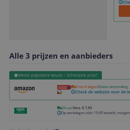
Che
Slide
Slide
1
2
Alle 3 prijzen en aanbieders
Bekijk product
Meest populaire keuze – Scherpste prijs!
3 tot 4 dagen
Gratis verzending
Check de website voor de le
Bekijk product
24 uur
Verz. € 7,95
Op werkdagen vóór 15:00 besteld, morgen 