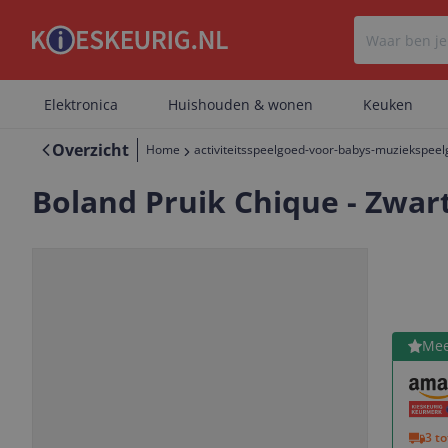
Elektronica
Huishouden & wonen
Keuken
Overzicht
Home
activiteitsspeelgoed-voor-babys-muziekspee
Boland Pruik Chique - Zwar
Bekijk 
Mee
Vorige
Volgende
3 t