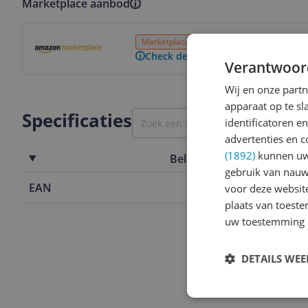
Marketplace aanbod
Bekijk product
Marketplace
3 tot 4 dagen
Gratis verz
Check de website voor de levertijd
Verantwoor
Wij en onze part
apparaat op te s
Specificaties
identificatoren e
advertenties en c
(1892)
kunnen uw 
Belangrijkste kenmerken
gebruik van nauw
EAN
8712026858
voor deze websit
plaats van toest
uw toestemming 
DETAILS WE