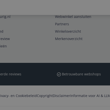
Zakelijk
urig.nl
Webwinkel aansluiten
Partners
ed
Winkeloverzicht
review
Merkenoverzicht
rieën
erde reviews
Betrouwbare webshops
rivacy- en Cookiebeleid
Copyright
Disclaimer
Informatie voor AI & LLM