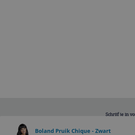
Schrijf je in 
Bekijk product
Boland Pruik Chique - Zwart