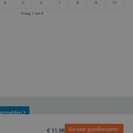
4
5
6
7
8
9
10
Vraag 1 van 4
anmelden
Ga naar goedkoopste
€ 11,98