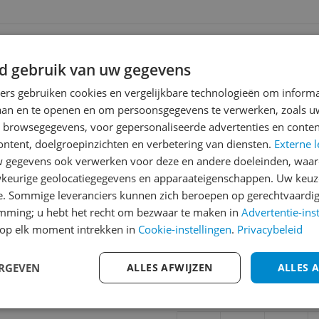
ending
 | Gratis bezorgd > €20,-
d gebruik van uw gegevens
ners gebruiken cookies en vergelijkbare technologieën om inform
laan en te openen en om persoonsgegevens te verwerken, zoals uw
Reviews
n browsegegevens, voor gepersonaliseerde advertenties en conten
Er zijn nog geen revie
ontent, doelgroepinzichten en verbetering van diensten.
Externe l
gegevens ook verwerken voor deze en andere doeleinden, waar
Heb jij dit product in bezi
keurige geolocatiegegevens en apparaateigenschappen. Uw keuze
met het schrijven van je re
658
e. Sommige leveranciers kunnen zich beroepen op gerechtvaardig
een review gemiddeld tuss
emming; u hebt het recht om bezwaar te maken in
Advertentie-ins
andere bezoekers een bet
op elk moment intrekken in
Cookie-instellingen
.
Privacybeleid
€250,-!
Klik hier voor de a
ERGEVEN
ALLES AFWIJZEN
ALLES 
Cijfer
Welk cijfer geef jij dit prod