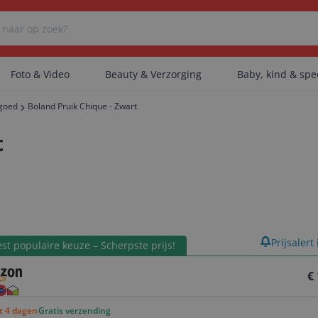
Foto & Video
Beauty & Verzorging
Baby, kind & sp
lgoed
Boland Pruik Chique - Zwart
Er zijn geen categorieën gevonden.
t
Er zijn geen producten gevonden.
product
Prijsalert
Er zijn geen artikelen gevonden.
st populaire keuze – Scherpste prijs!
€
ot 4 dagen
Gratis verzending