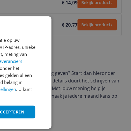
€ 14,09
Bekijk product
€ 20,77
Bekijk product
atie op uw
 IP-adres, unieke
t, meting van
everanciers
ws geschreven
onder het
t en wil je graag je mening geven? Start dan hieronder
s gelden alleen
view. Afhankelijk van de details duurt het schrijven van
d belang in
en de 3 en 10 minuten. Met jouw mening help je
tellingen
. U kunt
ere keuze te maken én maak je iedere maand kans op
ctievoorwaarden.
ACCEPTEREN
uct?