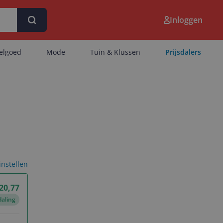
Inloggen
eelgoed
Mode
Tuin & Klussen
Prijsdalers
 instellen
 20,77
daling