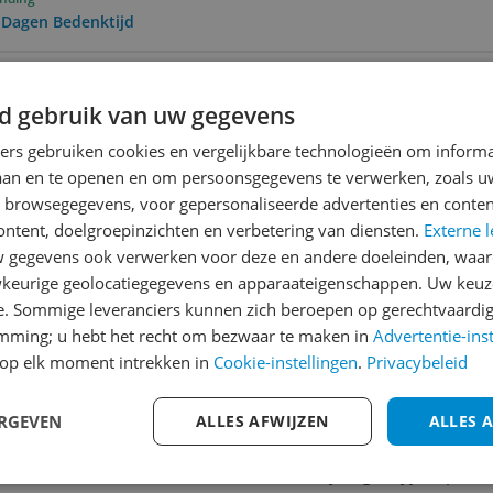
0 Dagen Bedenktijd
ending
 | Gratis bezorgd > €20,-
d gebruik van uw gegevens
ners gebruiken cookies en vergelijkbare technologieën om inform
laan en te openen en om persoonsgegevens te verwerken, zoals uw
Reviews
n browsegegevens, voor gepersonaliseerde advertenties en conten
ontent, doelgroepinzichten en verbetering van diensten.
Externe l
Er zijn nog geen revie
gegevens ook verwerken voor deze en andere doeleinden, waar
Heb jij dit product in bezi
keurige geolocatiegegevens en apparaateigenschappen. Uw keuze
met het schrijven van je re
e. Sommige leveranciers kunnen zich beroepen op gerechtvaardig
127
een review gemiddeld tuss
emming; u hebt het recht om bezwaar te maken in
Advertentie-ins
andere bezoekers een bet
op elk moment intrekken in
Cookie-instellingen
.
Privacybeleid
€250,-!
Klik hier voor de a
eptember 2003.Deze versie
ERGEVEN
ALLES AFWIJZEN
ALLES 
Cijfer
Welk cijfer geef jij dit prod