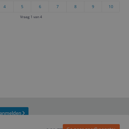
4
5
6
7
8
9
10
Vraag 1 van 4
anmelden