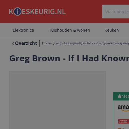
Elektronica
Huishouden & wonen
Keuken
Overzicht
Home
activiteitsspeelgoed-voor-babys-muziekspee
Greg Brown - If I Had Known
Bekijk 
Mee
Vorige
Volgende