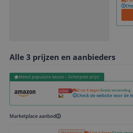
3 t
Che
Slide
Slide
1
2
Alle 3 prijzen en aanbieders
Bekijk product
Meest populaire keuze – Scherpste prijs!
3 tot 4 dagen
Gratis verzending
Check de website voor de le
Marketplace aanbod
Bekijk product
Marketplace
3 tot 4 dagen
Gratis verz