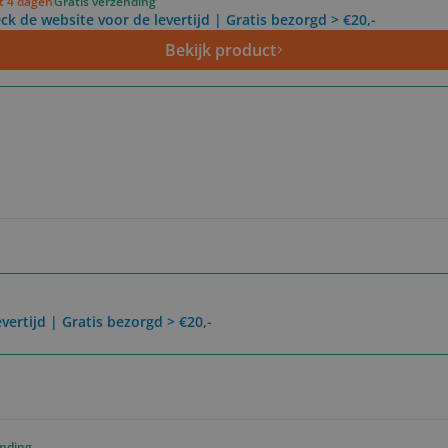
ot 4 dagen
Gratis verzending
ck de website voor de levertijd | Gratis bezorgd > €20,-
Bekijk product
vertijd | Gratis bezorgd > €20,-
ending