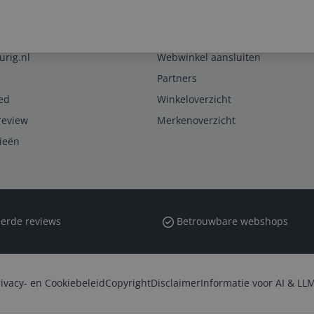
Zakelijk
urig.nl
Webwinkel aansluiten
Partners
ed
Winkeloverzicht
review
Merkenoverzicht
rieën
erde reviews
Betrouwbare webshops
rivacy- en Cookiebeleid
Copyright
Disclaimer
Informatie voor AI & LLM