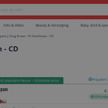
Foto & Video
Beauty & Verzorging
Baby, kind & sp
lgoed
Greg Brown - If I Had Known - CD
Er zijn geen categorieën gevonden.
 - CD
Er zijn geen producten gevonden.
product
Prijsalert
st populaire keuze – Scherpste prijs!
Er zijn geen artikelen gevonden.
€
-32% prijs