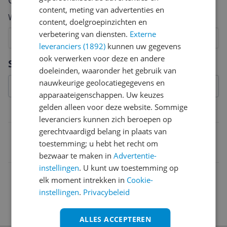
Cijfer
content, meting van advertenties en
Welk cijfer geef jij dit product?
content, doelgroepinzichten en
verbetering van diensten.
Externe
1
2
3
4
5
6
7
8
9
10
leveranciers (1892)
kunnen uw gegevens
Vraag 1 van 4
ook verwerken voor deze en andere
Specificaties
doeleinden, waaronder het gebruik van
nauwkeurige geolocatiegegevens en
apparaateigenschappen. Uw keuzes
gelden alleen voor deze website. Sommige
Belangrijkste kenmerken
leveranciers kunnen zich beroepen op
gerechtvaardigd belang in plaats van
EAN
toestemming; u hebt het recht om
8714572215381
bezwaar te maken in
Advertentie-
instellingen
. U kunt uw toestemming op
elk moment intrekken in
Cookie-
instellingen
.
Privacybeleid
ALLES ACCEPTEREN