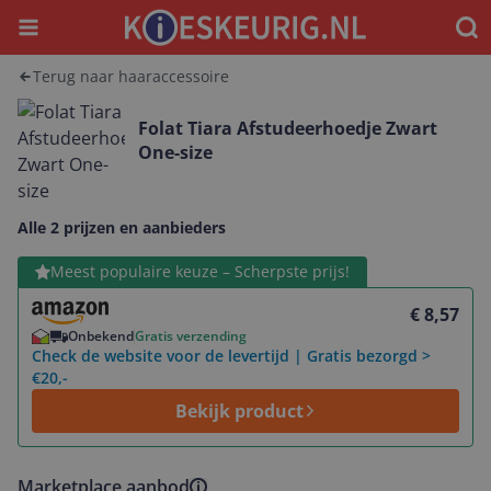
Menu
Waar
Terug naar haaraccessoire
Folat Tiara Afstudeerhoedje Zwart
One-size
Alle 2 prijzen en aanbieders
Bekijk product
Meest populaire keuze – Scherpste prijs!
€ 8,57
Onbekend
Gratis verzending
Check de website voor de levertijd | Gratis bezorgd >
€20,-
Bekijk product
Marketplace aanbod