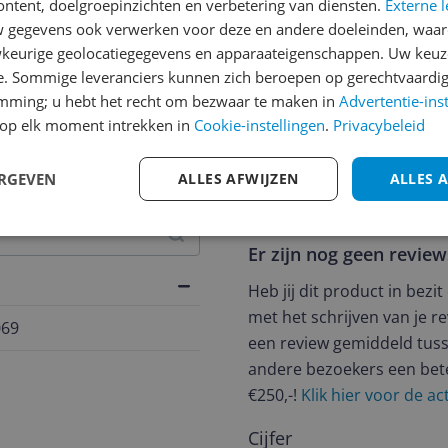
ontent, doelgroepinzichten en verbetering van diensten.
Externe l
gegevens ook verwerken voor deze en andere doeleinden, waar
keurige geolocatiegegevens en apparaateigenschappen. Uw keuze
e. Sommige leveranciers kunnen zich beroepen op gerechtvaardig
emming; u hebt het recht om bezwaar te maken in
Advertentie-ins
jsupdate
op elk moment intrekken in
Cookie-instellingen
.
Privacybeleid
ERGEVEN
ALLES AFWIJZEN
ALLES 
Reviews
Er zijn nog geen revie
Heb jij dit product in bezi
met het schrijven van je re
069
een review gemiddeld tuss
andere bezoekers een bet
€250,-!
Klik hier voor de a
Cijfer