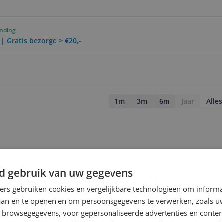
ending
 | Gratis bezorgd > €20,-
1m
3m
6m
Jaar
Alles
d gebruik van uw gegevens
ners gebruiken cookies en vergelijkbare technologieën om inform
laan en te openen en om persoonsgegevens te verwerken, zoals uw
n browsegegevens, voor gepersonaliseerde advertenties en conten