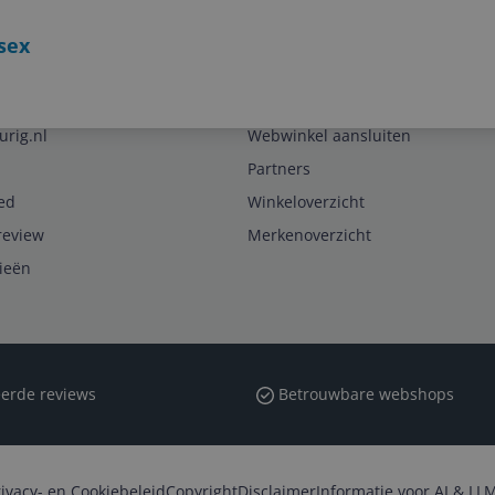
sex
Zakelijk
urig.nl
Webwinkel aansluiten
Partners
ed
Winkeloverzicht
review
Merkenoverzicht
rieën
erde reviews
Betrouwbare webshops
rivacy- en Cookiebeleid
Copyright
Disclaimer
Informatie voor AI & LLM