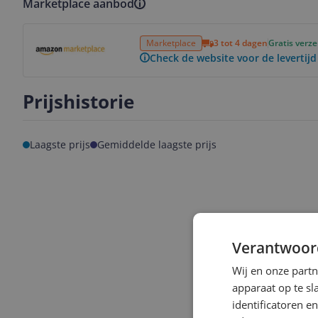
Marketplace aanbod
Bekijk product
Marketplace
3 tot 4 dagen
Gratis verz
Check de website voor de levertijd
Prijshistorie
Laagste prijs
Gemiddelde laagste prijs
Verantwoor
Wij en onze part
apparaat op te s
identificatoren e