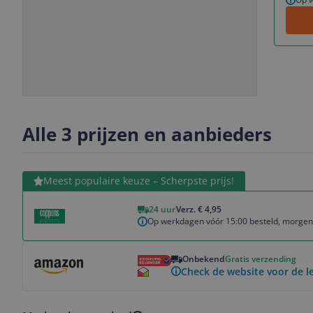
Slide
Slide
Slide
Slide
1
2
3
4
Alle 3 prijzen en aanbieders
Bekijk product
Meest populaire keuze – Scherpste prijs!
24 uur
Verz. € 4,95
Op werkdagen vóór 15:00 besteld, morgen 
Bekijk product
Onbekend
Gratis verzending
Check de website voor de le