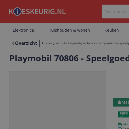
Elektronica
Huishouden & wonen
Keuken
Overzicht
Home
activiteitsspeelgoed-voor-babys-muziekspee
Playmobil 70806 - Speelgoed
Bekijk 
Mee
Vorige
Volgende
24 
Op w