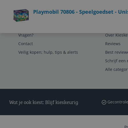
Bekijk product
Playmobil 70806 - Speelgoedset - Uni
Service
Algemeen
Vragen?
Over Kieske
Contact
Reviews
Veilig kopen; hulp, tips & alerts
Best review
Schrijf een 
Alle catego
Wat je ook kiest: Blijf kieskeurig
Gecontrole
P