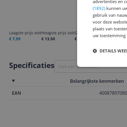
advertenties en c
(1892)
kunnen uw 
gebruik van nauw
voor deze websit
plaats van toest
Laagste prijs ooit
Hoogste prijs ooit
Goedkoopste nu
Laatste pri
uw toestemming 
€ 7,59
€ 13,50
€ 13,50
07-08-2026
DETAILS WE
Specificaties
Belangrijkste kenmerken
EAN
4008789708