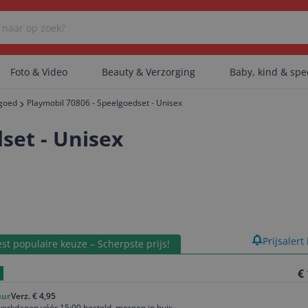
Foto & Video
Beauty & Verzorging
Baby, kind & sp
lgoed
Playmobil 70806 - Speelgoedset - Unisex
Er zijn geen categorieën gevonden.
set - Unisex
Er zijn geen producten gevonden.
Er zijn geen artikelen gevonden.
product
Prijsalert
st populaire keuze – Scherpste prijs!
€
uur
Verz. € 4,95
erkdagen vóór 15:00 besteld, morgen in huis