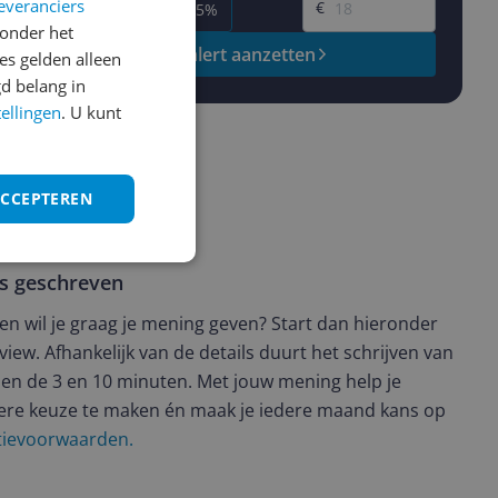
everanciers
€
-5%
-10%
-15%
onder het
Prijsalert aanzetten
s gelden alleen
d belang in
tellingen
. U kunt
ACCEPTEREN
ws geschreven
t en wil je graag je mening geven? Start dan hieronder
view. Afhankelijk van de details duurt het schrijven van
en de 3 en 10 minuten. Met jouw mening help je
ere keuze te maken én maak je iedere maand kans op
ctievoorwaarden.