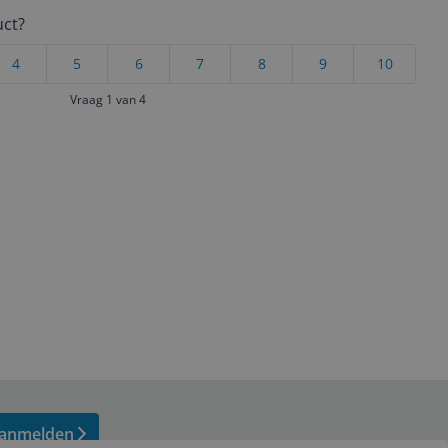
uct?
4
5
6
7
8
9
10
Vraag 1 van 4
anmelden