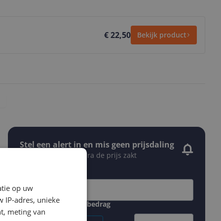
€ 22,50
Bekijk product
Stel een alert in en mis geen prijsdaling
Krijg een seintje zodra de prijs zakt
Jouw e-mailadres
atie op uw
 IP-adres, unieke
Gewenste daling of bedrag
t, meting van
Gewenste prijs