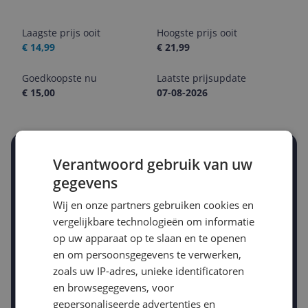
Laagste prijs ooit
Hoogste prijs ooit
€ 14,99
€ 21,99
Goedkoopste nu
Laatste prijsupdate
€ 15,00
07-08-2026
Stel een alert in en mis geen prijsdaling
Verantwoord gebruik van uw
Krijg een seintje zodra de prijs zakt
gegevens
Jouw e-mailadres
Wij en onze partners gebruiken cookies en
vergelijkbare technologieën om informatie
op uw apparaat op te slaan en te openen
Gewenste daling of bedrag
Gewenste prijs
en om persoonsgegevens te verwerken,
€
-5%
zoals uw IP-adres, unieke identificatoren
-10%
-15%
en browsegegevens, voor
Prijsalert aanzetten
gepersonaliseerde advertenties en