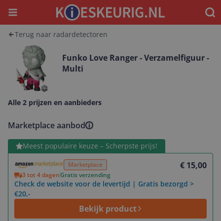
Menu
Waar
Terug naar radardetectoren
Funko Love Ranger - Verzamelfiguur -
Multi
Alle 2 prijzen en aanbieders
Marketplace aanbod
Bekijk product
Meest populaire keuze – Scherpste prijs!
€ 15,00
Marketplace
3 tot 4 dagen
Gratis verzending
Check de website voor de levertijd | Gratis bezorgd >
€20,-
Bekijk product