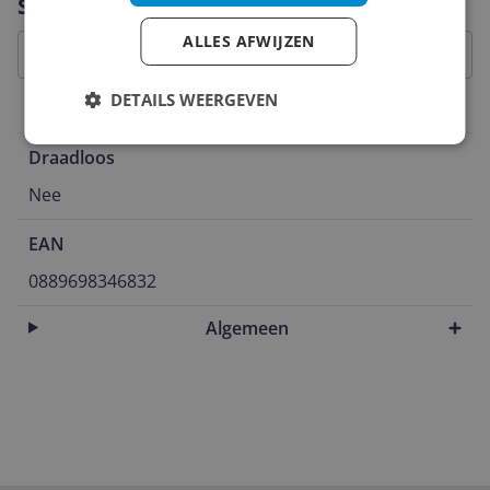
Specificaties
ALLES AFWIJZEN
DETAILS WEERGEVEN
Aansluitingen
Draadloos
Nee
EAN
0889698346832
Algemeen