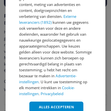
content, meting van advertenties en
content, doelgroepinzichten en
Reviews
verbetering van diensten.
Externe
Er zijn nog geen reviews geschreven
leveranciers (1892)
kunnen uw gegevens
ook verwerken voor deze en andere
Heb jij dit product in bezit en wil je graag je mening
doeleinden, waaronder het gebruik van
geven? Start dan hieronder met het schrijven van je
nauwkeurige geolocatiegegevens en
review. Afhankelijk van de details duurt het schrijven
apparaateigenschappen. Uw keuzes
van een review gemiddeld tussen de 3 en 10 minuten.
gelden alleen voor deze website. Sommige
Met jouw mening help je andere bezoekers een betere
leveranciers kunnen zich beroepen op
keuze te maken én maak je iedere maand kans op
gerechtvaardigd belang in plaats van
toestemming; u hebt het recht om
€250,-!
Klik hier voor de actievoorwaarden.
bezwaar te maken in
Advertentie-
Cijfer
instellingen
. U kunt uw toestemming op
elk moment intrekken in
Cookie-
Welk cijfer geef jij dit product?
instellingen
.
Privacybeleid
1
2
3
4
5
6
7
8
9
10
ALLES ACCEPTEREN
Vraag 1 van 4