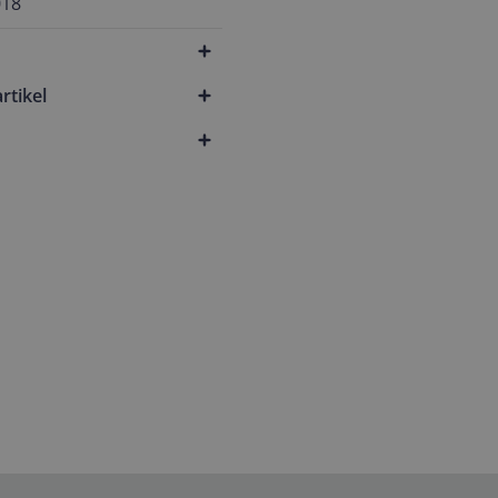
018
rtikel