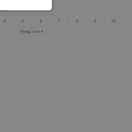
uct?
4
5
6
7
8
9
10
Vraag 1 van 4