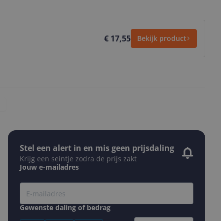
€ 17,55
Bekijk product
Stel een alert in en mis geen prijsdaling
Krijg een seintje zodra de prijs zakt
Jouw e-mailadres
Gewenste daling of bedrag
Gewenste prijs