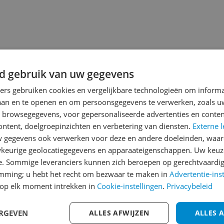
jsupdate
d gebruik van uw gegevens
ners gebruiken cookies en vergelijkbare technologieën om inform
laan en te openen en om persoonsgegevens te verwerken, zoals uw
Reviews
n browsegegevens, voor gepersonaliseerde advertenties en conten
ontent, doelgroepinzichten en verbetering van diensten.
Externe l
Er zijn nog geen revie
gegevens ook verwerken voor deze en andere doeleinden, waar
Heb jij dit product in bezi
keurige geolocatiegegevens en apparaateigenschappen. Uw keuze
met het schrijven van je re
e. Sommige leveranciers kunnen zich beroepen op gerechtvaardig
emming; u hebt het recht om bezwaar te maken in
Advertentie-ins
een review gemiddeld tuss
op elk moment intrekken in
Cookie-instellingen
.
Privacybeleid
andere bezoekers een bet
ndig gebruik
€250,-!
Klik hier voor de a
et het gebruik bij optred
ERGEVEN
ALLES AFWIJZEN
ALLES 
Cijfer