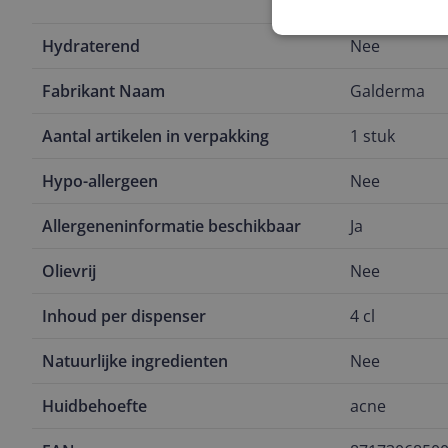
en van jeuk
Hydraterend
Nee
Fabrikant Naam
Galderma
Aantal artikelen in verpakking
1 stuk
Hypo-allergeen
Nee
Allergeneninformatie beschikbaar
Ja
Olievrij
Nee
Inhoud per dispenser
4 cl
Natuurlijke ingredienten
Nee
Huidbehoefte
acne