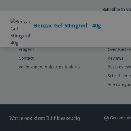
Schrijf je in 
Bekijk product
Benzac Gel 50mg/ml - 40g
Service
Algemeen
Vragen?
Over Kieske
Contact
Reviews
Veilig kopen; hulp, tips & alerts
Best review
Schrijf een 
Alle catego
Wat je ook kiest: Blijf kieskeurig
Gecontrole