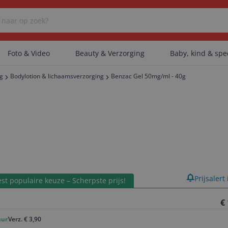
Foto & Video
Beauty & Verzorging
Baby, kind & sp
ng
Bodylotion & lichaamsverzorging
Benzac Gel 50mg/ml - 40g
Er zijn geen categorieën gevonden.
Er zijn geen producten gevonden.
Er zijn geen artikelen gevonden.
product
Prijsalert
st populaire keuze – Scherpste prijs!
€
uur
Verz. € 3,90