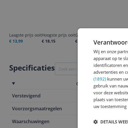
Laagste prijs ooit
Hoogste prijs ooit
Goedkoopste nu
Laatste pri
€ 13,99
€ 18,15
€ 13,99
Verantwoor
08-08-2026
Wij en onze part
apparaat op te s
identificatoren e
Specificaties
advertenties en c
(1892)
kunnen uw 
Overige kenmerken
gebruik van nauw
voor deze websit
Verstevigend
Nee
plaats van toest
uw toestemming 
Voorzorgsmaatregelen
Alleen uitwe
Waarschuwingen
Stop direct m
DETAILS WE