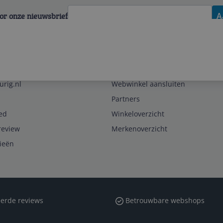
voor onze nieuwsbrief
A
Zakelijk
urig.nl
Webwinkel aansluiten
Partners
ed
Winkeloverzicht
review
Merkenoverzicht
rieën
erde reviews
Betrouwbare webshops