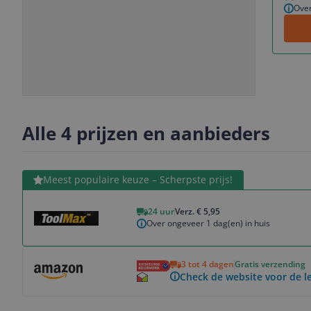
Over
Slide
Slide
Slide
Slide
1
2
3
4
Alle 4 prijzen en aanbieders
Bekijk product
Meest populaire keuze – Scherpste prijs!
24 uur
Verz. € 5,95
Over ongeveer 1 dag(en) in huis
Bekijk product
3 tot 4 dagen
Gratis verzending
Check de website voor de le