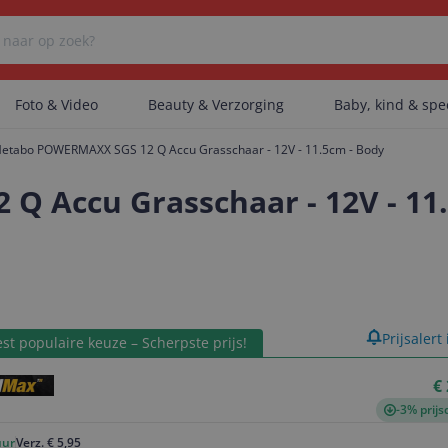
Foto & Video
Beauty & Verzorging
Baby, kind & sp
etabo POWERMAXX SGS 12 Q Accu Grasschaar - 12V - 11.5cm - Body
Er zijn geen categorieën gevonden.
 Accu Grasschaar - 12V - 11.
Er zijn geen producten gevonden.
product
Prijsalert
st populaire keuze – Scherpste prijs!
Er zijn geen artikelen gevonden.
€
-3% prijs
uur
Verz. € 5,95