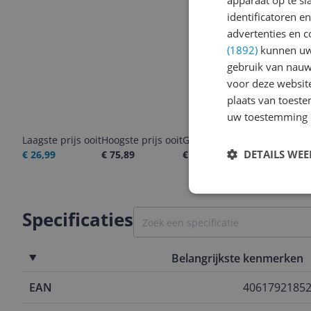
apparaat op te s
identificatoren e
advertenties en c
(1892)
kunnen uw 
gebruik van nauw
voor deze websit
plaats van toest
uw toestemming 
Laagste prijs ooit
Hoogste prijs ooit
Goedkoopste nu
Laatste pri
DETAILS WE
€ 26,99
€ 75,89
€ 29,83
07-08-2026
Specificaties
Belangrijkste kenmerken
EAN
4061792185