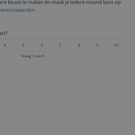
ere keuze te maken én maak je iedere maand kans op
ctievoorwaarden.
uct?
4
5
6
7
8
9
10
Vraag 1 van 4