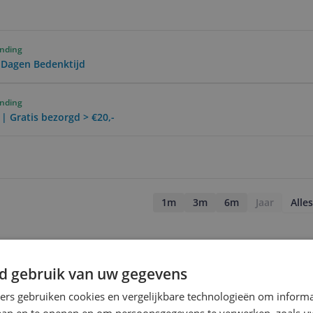
ending
0 Dagen Bedenktijd
ending
 | Gratis bezorgd > €20,-
1m
3m
6m
Jaar
Alles
d gebruik van uw gegevens
ners gebruiken cookies en vergelijkbare technologieën om inform