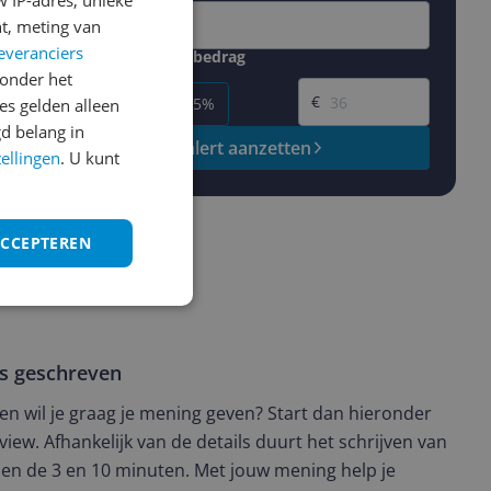
 IP-adres, unieke
t, meting van
everanciers
Gewenste daling of bedrag
Gewenste prijs
onder het
€
-5%
-10%
-15%
s gelden alleen
d belang in
Prijsalert aanzetten
tellingen
. U kunt
ACCEPTEREN
ws geschreven
t en wil je graag je mening geven? Start dan hieronder
view. Afhankelijk van de details duurt het schrijven van
en de 3 en 10 minuten. Met jouw mening help je