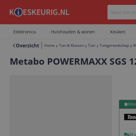
Elektronica
Huishouden & wonen
Keuken
Overzicht
Home
Tuin & Klussen
Tuin
Tuingereedschap
M
Metabo POWERMAXX SGS 12 Q
Bekijk 
Mee
Vorige
Volgende
24 