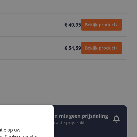
€ 40,95
Bekijk product
€ 54,59
Bekijk product
Stel een alert in en mis geen prijsdaling
Krijg een seintje zodra de prijs zakt
Jouw e-mailadres
atie op uw