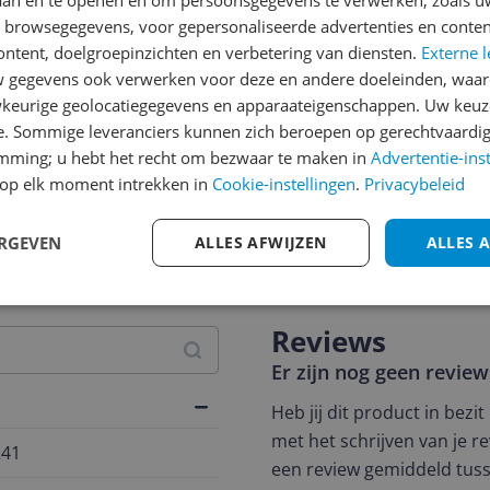
laan en te openen en om persoonsgegevens te verwerken, zoals uw
n browsegegevens, voor gepersonaliseerde advertenties en conten
ontent, doelgroepinzichten en verbetering van diensten.
Externe l
gegevens ook verwerken voor deze en andere doeleinden, waar
keurige geolocatiegegevens en apparaateigenschappen. Uw keuze
e. Sommige leveranciers kunnen zich beroepen op gerechtvaardig
emming; u hebt het recht om bezwaar te maken in
Advertentie-ins
op elk moment intrekken in
Cookie-instellingen
.
Privacybeleid
jsupdate
ERGEVEN
ALLES AFWIJZEN
ALLES 
Reviews
Er zijn nog geen revie
Heb jij dit product in bezi
met het schrijven van je re
241
een review gemiddeld tuss