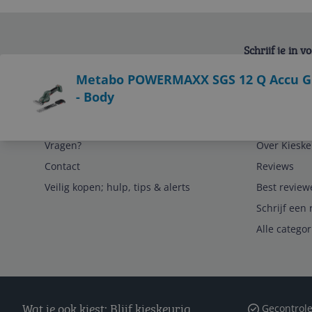
Schrijf je in 
Bekijk product
Metabo POWERMAXX SGS 12 Q Accu Gra
- Body
Service
Algemeen
Vragen?
Over Kieske
Contact
Reviews
Veilig kopen; hulp, tips & alerts
Best review
Schrijf een 
Alle catego
Wat je ook kiest: Blijf kieskeurig
Gecontrole