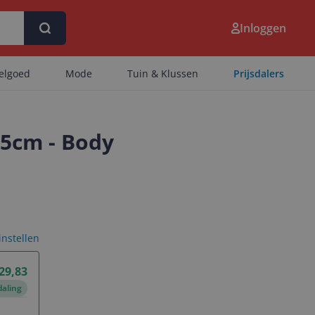
Inloggen
eelgoed
Mode
Tuin & Klussen
Prijsdalers
5cm - Body
 instellen
 29,83
daling