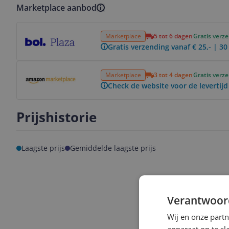
Marketplace aanbod
Bekijk product
Marketplace
5 tot 6 dagen
Gratis verz
Gratis verzending vanaf € 25,- | 3
Bekijk product
Marketplace
3 tot 4 dagen
Gratis verz
Check de website voor de levertijd
Prijshistorie
Laagste prijs
Gemiddelde laagste prijs
Verantwoor
Wij en onze part