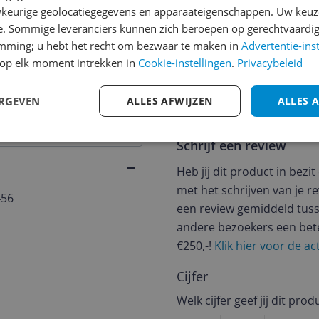
keurige geolocatiegegevens en apparaateigenschappen. Uw keuze
e. Sommige leveranciers kunnen zich beroepen op gerechtvaardig
emming; u hebt het recht om bezwaar te maken in
Advertentie-ins
jsupdate
op elk moment intrekken in
Cookie-instellingen
.
Privacybeleid
ERGEVEN
ALLES AFWIJZEN
ALLES 
Reviews
Schrijf een review
Heb jij dit product in bezi
met het schrijven van je re
456
een review gemiddeld tuss
andere bezoekers een bet
€250,-!
Klik hier voor de a
Cijfer
Welk cijfer geef jij dit prod