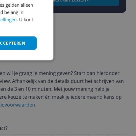
s gelden alleen
d belang in
tellingen
. U kunt
ACCEPTEREN
t en wil je graag je mening geven? Start dan hieronder
view. Afhankelijk van de details duurt het schrijven van
en de 3 en 10 minuten. Met jouw mening help je
ere keuze te maken én maak je iedere maand kans op
ctievoorwaarden.
uct?