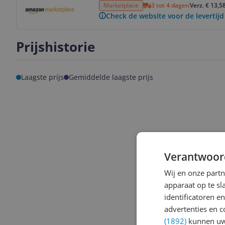
Marketplace
3 tot 4 dagen
Verz. € 13,5
Check de website voor de levertijd
Prijshistorie
Laagste prijs
Gemiddelde laagste prijs
Verantwoor
Wij en onze part
apparaat op te s
identificatoren e
advertenties en c
(1892)
kunnen uw 