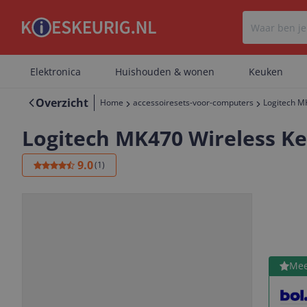
Elektronica
Huishouden & wonen
Keuken
Overzicht
Home
accessoiresets-voor-computers
Logitech M
Logitech MK470 Wireless 
9.0
(
1
)
Bekijk 
Mee