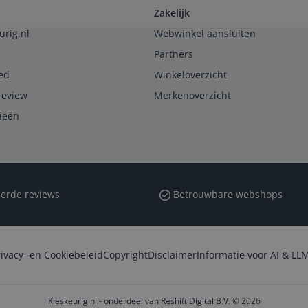
Zakelijk
urig.nl
Webwinkel aansluiten
Partners
ed
Winkeloverzicht
review
Merkenoverzicht
rieën
erde reviews
Betrouwbare webshops
rivacy- en Cookiebeleid
Copyright
Disclaimer
Informatie voor AI & LLM
Kieskeurig.nl - onderdeel van Reshift Digital B.V. © 2026