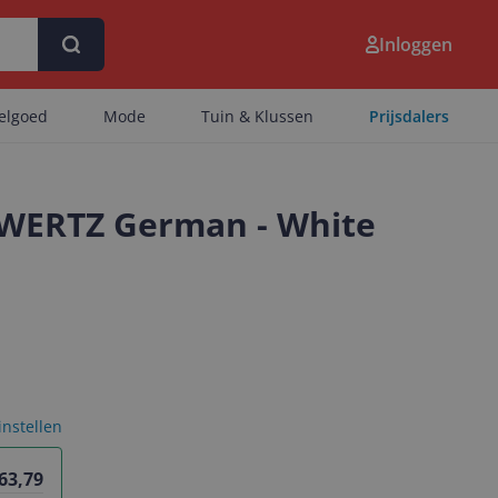
Inloggen
eelgoed
Mode
Tuin & Klussen
Prijsdalers
QWERTZ German - White
 instellen
 63,79