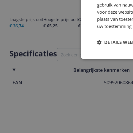
gebruik van nauw
voor deze websit
plaats van toest
Laagste prijs ooit
Hoogste prijs ooit
Goedkoopste nu
Laatste pri
€ 36,74
€ 65,25
€ 53,00
06-08-2026
uw toestemming 
DETAILS WE
Specificaties
Belangrijkste kenmerken
EAN
5099206086