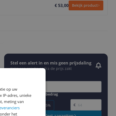
€ 53,00
Bekijk product
Stel een alert in en mis geen prijsdaling
Krijg een seintje zodra de prijs zakt
Jouw e-mailadres
atie op uw
Gewenste daling of bedrag
 IP-adres, unieke
Gewenste prijs
t, meting van
€
-5%
-10%
-15%
everanciers
onder het
Prijsalert aanzetten