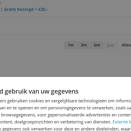
8
 | Gratis bezorgd > €20,-
1m
3m
6m
Jaar
Alles
d gebruik van uw gegevens
ners gebruiken cookies en vergelijkbare technologieën om inform
laan en te openen en om persoonsgegevens te verwerken, zoals uw
n browsegegevens, voor gepersonaliseerde advertenties en conten
ontent, doelgroepinzichten en verbetering van diensten.
Externe l
gegevens ook verwerken voor deze en andere doeleinden, waar