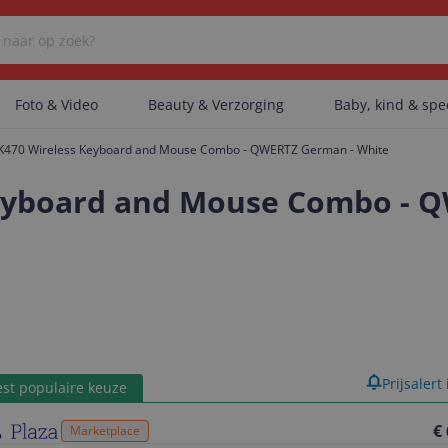
Foto & Video
Beauty & Verzorging
Baby, kind & sp
K470 Wireless Keyboard and Mouse Combo - QWERTZ German - White
Er zijn geen categorieën gevonden.
Keyboard and Mouse Combo - 
Er zijn geen producten gevonden.
Er zijn geen artikelen gevonden.
product
Prijsalert
st populaire keuze
€
Marketplace