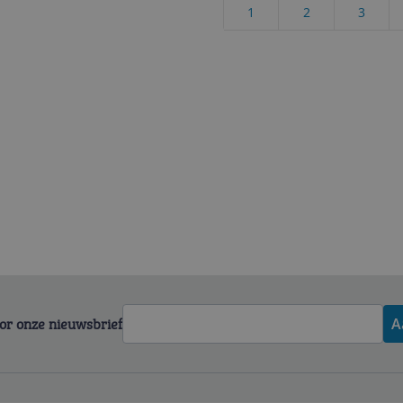
1
2
3
voor onze nieuwsbrief
A