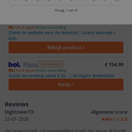
Marketplace aanbod
Vraag 1 van 4
Bekijk product
€ 131,78
Marketplace
3 tot 4 dagen
Gratis verzending
Check de website voor de levertijd | Gratis bezorgd >
€20,-
Bekijk product
Bekijk product
€ 154,99
Marketplace
3 tot 4 dagen
Gratis verzending
Gratis verzending vanaf € 25,- | 30 Dagen Bedenktijd
Bekijk
Reviews
HightowerTX
Algemene score
22-01-2026
5.0
de zaag opzich zal ongetwijfeld goed zijn maar ik kocht