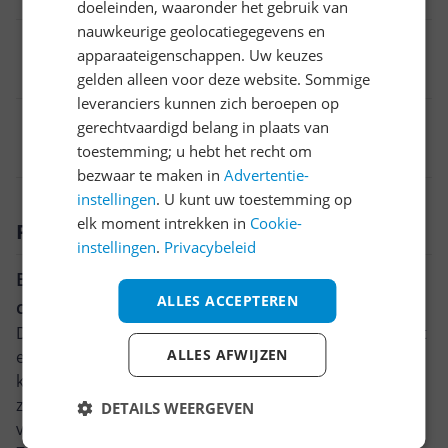
doeleinden, waaronder het gebruik van
nauwkeurige geolocatiegegevens en
Aandrijving
apparaateigenschappen. Uw keuzes
Snoer
gelden alleen voor deze website. Sommige
leveranciers kunnen zich beroepen op
EAN
gerechtvaardigd belang in plaats van
toestemming; u hebt het recht om
3165140469678
bezwaar te maken in
Advertentie-
instellingen
. U kunt uw toestemming op
elk moment intrekken in
Cookie-
Productomschrijving
instellingen
.
Privacybeleid
Bosch GKS 190: Een robuuste en krachtige
ALLES ACCEPTEREN
cirkelzaag
De Bosch GKS 190 cirkelzaag is ontworpen voor kracht
ALLES AFWIJZEN
en nauwkeurigheid. Met een vermogen van 1400 Watt
kan deze zaag zowel thuis als op de bouwplaats de
zwaarste taken aan. Het zaagblad heeft een diameter
DETAILS WEERGEVEN
van 190mm, waarmee u een maximale zaagdiepte van