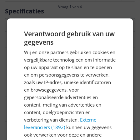
Vraag 1 van 4
Specificaties
Verantwoord gebruik van uw
gegevens
Technisch
Wij en onze partners gebruiken cookies en
Zaagdiepte (90°)
vergelijkbare technologieën om informatie
7 cm
op uw apparaat op te slaan en te openen
en om persoonsgegevens te verwerken,
Vermogen
zoals uw IP-adres, unieke identificatoren
1.400 W
en browsegegevens, voor
gepersonaliseerde advertenties en
Diameter zaagblad
content, meting van advertenties en
content, doelgroepinzichten en
150 tot 200 mm
verbetering van diensten.
Externe
leveranciers (1892)
kunnen uw gegevens
Werkt op
ook verwerken voor deze en andere
Netstroom