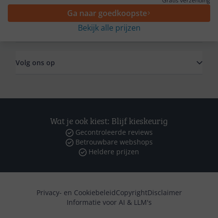
Gratis verzending
Ga naar goedkoopste
Bekijk alle prijzen
Zakelijk
Volg ons op
Wat je ook kiest: Blijf kieskeurig
Gecontroleerde reviews
Betrouwbare webshops
Heldere prijzen
Privacy- en Cookiebeleid
Copyright
Disclaimer
Informatie voor AI & LLM's