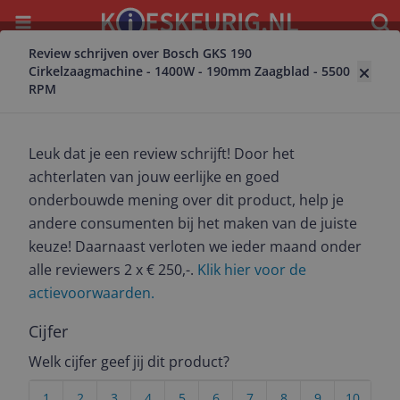
Menu
Waar
Review schrijven over Bosch GKS 190
Terug naar combosets-van-elektrische-gereedschappen
Cirkelzaagmachine - 1400W - 190mm Zaagblad - 5500
RPM
Bosch GKS 190 Cirkelzaagmachine -
1400W - 190mm Zaagblad - 5500 RPM
5.0
(
1
)
Leuk dat je een review schrijft! Door het
achterlaten van jouw eerlijke en goed
Alle 3 prijzen en aanbieders
onderbouwde mening over dit product, help je
Bekijk product
Meest populaire keuze – Scherpste prijs!
andere consumenten bij het maken van de juiste
keuze! Daarnaast verloten we ieder maand onder
€ 131,78
alle reviewers 2 x € 250,-.
Klik hier voor de
-4% prijsdaling
actievoorwaarden.
3 tot 4 dagen
Gratis verzending
Check de website voor de levertijd | Gratis bezorgd >
€20,-
Cijfer
Bekijk product
Welk cijfer geef jij dit product?
1
2
3
4
5
6
7
8
9
10