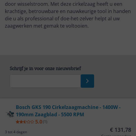
door wisselstroom. Met deze cirkelzaag heeft u een
krachtige, betrouwbare en nauwkeurige tool in handen
die u als professional of doe-het-zelver helpt al uw
zaagwerken met gemak te voltooien.
Schrijf je in voor onze nieuwsbrief
Bekijk product
Bosch GKS 190 Cirkelzaagmachine - 1400W -
190mm Zaagblad - 5500 RPM
Service
5.0
(
1
)
€ 131,78
3 tot 4 dagen
Algemeen