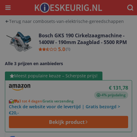
Menu
Waar
Terug naar combosets-van-elektrische-gereedschappen
Bosch GKS 190 Cirkelzaagmachine -
1400W - 190mm Zaagblad - 5500 RPM
5.0
(
1
)
Alle 3 prijzen en aanbieders
Bekijk product
Meest populaire keuze – Scherpste prijs!
€ 131,78
-4% prijsdaling
3 tot 4 dagen
Gratis verzending
Check de website voor de levertijd | Gratis bezorgd >
€20,-
Bekijk product
Bekijk product