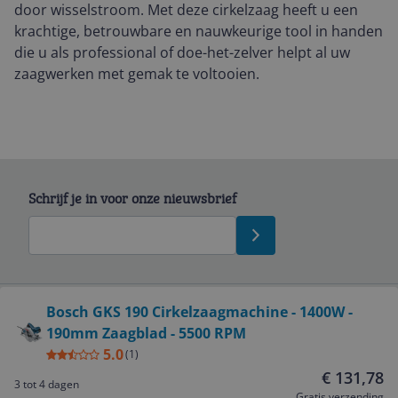
door wisselstroom. Met deze cirkelzaag heeft u een
krachtige, betrouwbare en nauwkeurige tool in handen
die u als professional of doe-het-zelver helpt al uw
zaagwerken met gemak te voltooien.
Schrijf je in voor onze nieuwsbrief
Bekijk product
Bosch GKS 190 Cirkelzaagmachine - 1400W -
190mm Zaagblad - 5500 RPM
Service
5.0
(
1
)
€ 131,78
3 tot 4 dagen
Algemeen
Gratis verzending