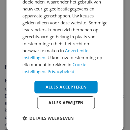
doeleinden, waaronder het gebruik van
nauwkeurige geolocatiegegevens en
Aandrijving
apparaateigenschappen. Uw keuzes
Snoer
gelden alleen voor deze website. Sommige
leveranciers kunnen zich beroepen op
EAN
gerechtvaardigd belang in plaats van
toestemming; u hebt het recht om
3165140469678
bezwaar te maken in
Advertentie-
instellingen
. U kunt uw toestemming op
elk moment intrekken in
Cookie-
Productomschrijving
instellingen
.
Privacybeleid
Bosch GKS 190: Een robuuste en krachtige
ALLES ACCEPTEREN
cirkelzaag
De Bosch GKS 190 cirkelzaag is ontworpen voor kracht
ALLES AFWIJZEN
en nauwkeurigheid. Met een vermogen van 1400 Watt
kan deze zaag zowel thuis als op de bouwplaats de
zwaarste taken aan. Het zaagblad heeft een diameter
DETAILS WEERGEVEN
van 190mm, waarmee u een maximale zaagdiepte van