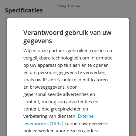
Vraag 1 van 4
Specificaties
Verantwoord gebruik van uw
Technisch
gegevens
Wij en onze partners gebruiken cookies en
Zaagdiepte (90°)
vergelijkbare technologieën om informatie
7 cm
op uw apparaat op te slaan en te openen
en om persoonsgegevens te verwerken,
Vermogen
zoals uw IP-adres, unieke identificatoren
1.400 W
en browsegegevens, voor
gepersonaliseerde advertenties en
Diameter zaagblad
content, meting van advertenties en
content, doelgroepinzichten en
150 tot 200 mm
verbetering van diensten.
Externe
leveranciers (1892)
kunnen uw gegevens
Werkt op
ook verwerken voor deze en andere
Netstroom