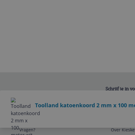
Schrijf je in 
Bekijk product
Toolland katoenkoord 2 mm x 100 me
Service
Algemeen
Vragen?
Over Kieske