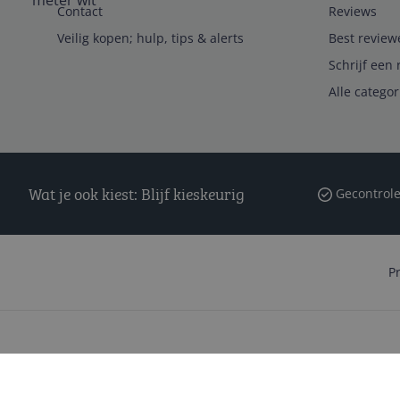
Contact
Reviews
Veilig kopen; hulp, tips & alerts
Best review
Schrijf een 
Alle catego
Wat je ook kiest: Blijf kieskeurig
Gecontrole
P