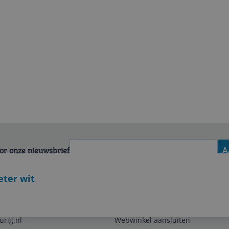
voor onze nieuwsbrief
A
ter wit
Zakelijk
urig.nl
Webwinkel aansluiten