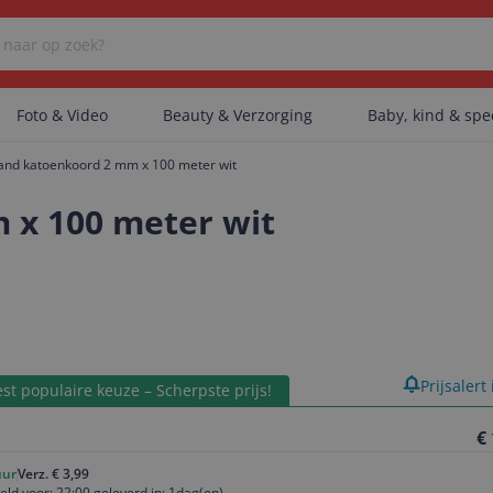
Foto & Video
Beauty & Verzorging
Baby, kind & sp
and katoenkoord 2 mm x 100 meter wit
Er zijn geen categorieën gevonden.
 x 100 meter wit
Er zijn geen producten gevonden.
Er zijn geen artikelen gevonden.
product
Prijsalert
st populaire keuze – Scherpste prijs!
€
uur
Verz. € 3,99
eld voor: 22:00 geleverd in: 1dag(en)