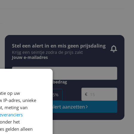
Stel een alert in en mis geen prijsdaling
Krijg een seintje zodra de prijs zakt
Jouw e-mailadres
Gewenste daling of bedrag
Gewenste prijs
atie op uw
€
-5%
-10%
-15%
 IP-adres, unieke
Prijsalert aanzetten
t, meting van
everanciers
onder het
s gelden alleen