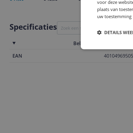
voor deze websit
plaats van toest
uw toestemming 
Specificaties
DETAILS WE
Belangrijkste kenmerken
EAN
4010496950