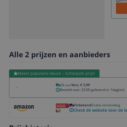
Slide
Slide
1
2
Alle 2 prijzen en aanbieders
Bekijk product
Meest populaire keuze – Scherpste prijs!
24 uur
Verz. € 3,99
Besteld voor: 22:00 geleverd in: 1dag(en)
Bekijk product
Onbekend
Gratis verzending
Check de website voor de le