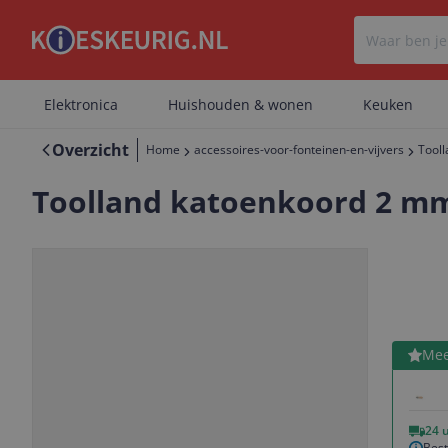
Elektronica
Huishouden & wonen
Keuken
Overzicht
Home
accessoires-voor-fonteinen-en-vijvers
Tooll
Toolland katoenkoord 2 mm
Bekijk 
Mee
Vorige
Volgende
24 
Best