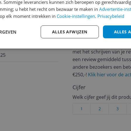
e. Sommige leveranciers kunnen zich beroepen op gerechtvaardig
emming; u hebt het recht om bezwaar te maken in
Advertentie-ins
op elk moment intrekken in
Cookie-instellingen
.
Privacybeleid
Reviews
ERGEVEN
ALLES AFWIJZEN
ALLES 
Er zijn nog geen revie
Heb jij dit product in bezi
met het schrijven van je re
525
een review gemiddeld tuss
andere bezoekers een bet
€250,-!
Klik hier voor de a
Cijfer
Welk cijfer geef jij dit prod
1
2
3