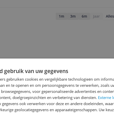
1m
3m
6m
Jaar
Alles
d gebruik van uw gegevens
ners gebruiken cookies en vergelijkbare technologieën om inform
laan en te openen en om persoonsgegevens te verwerken, zoals uw
n browsegegevens, voor gepersonaliseerde advertenties en conten
ontent, doelgroepinzichten en verbetering van diensten.
Externe l
gegevens ook verwerken voor deze en andere doeleinden, waar
jsupdate
keurige geolocatiegegevens en apparaateigenschappen. Uw keuze