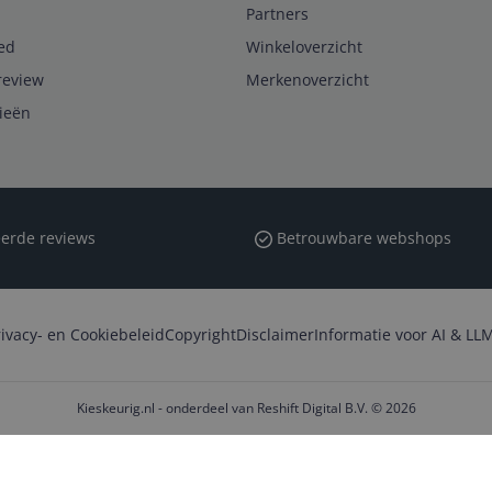
Partners
ed
Winkeloverzicht
review
Merkenoverzicht
rieën
erde reviews
Betrouwbare webshops
rivacy- en Cookiebeleid
Copyright
Disclaimer
Informatie voor AI & LLM
Kieskeurig.nl - onderdeel van Reshift Digital B.V. © 2026