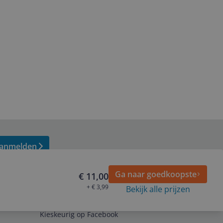
anmelden
Ga naar goedkoopste
€ 11,00
+ € 3,99
Bekijk alle prijzen
Volg ons op
Kieskeurig op Facebook