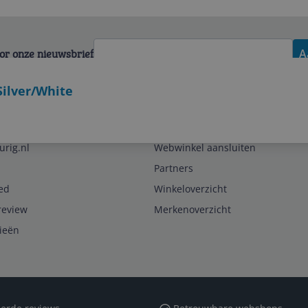
voor onze nieuwsbrief
A
 Silver/White
Zakelijk
urig.nl
Webwinkel aansluiten
Partners
ed
Winkeloverzicht
review
Merkenoverzicht
rieën