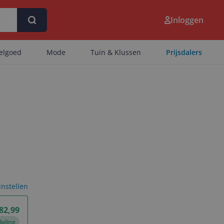
Inloggen
eelgoed
Mode
Tuin & Klussen
Prijsdalers
 instellen
 82,99
daling