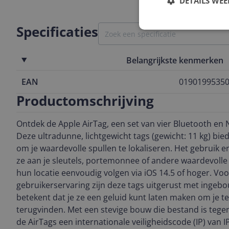
DETAILS WE
Specificaties
Belangrijkste kenmerken
EAN
0190199535
Productomschrijving
Ontdek de Apple AirTag, een set van vier Bluetooth en NFC
Deze ultradunne, lichtgewicht tags (gewicht: 11 kg) bi
om je waardevolle spullen te lokaliseren. Het gebruik e
ze aan je sleutels, portemonnee of andere waardevolle
hun locatie eenvoudig volgen via iOS 14.5 of hoger. Vo
gebruikerservaring zijn deze tags uitgerust met ingeb
betekent dat je ze een geluid kunt laten maken om je te
terugvinden. Met een stevige bouw die bestand is teg
de AirTags een internationale veiligheidscode (IP) van I