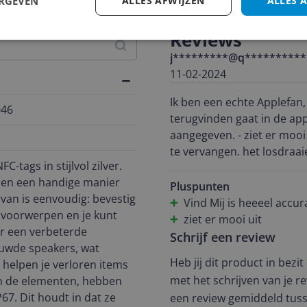
ERGEVEN
ALLES AFWIJZEN
ALLES 
Reviews
j*********@q**********
11-02-2024
Ik ben een echte Applefan, maar
046
terugvinden gaat in de app
aangegeven. - ziet er mooi
te vervangen. het losdraai
-tags in stijlvol zilver.
accuduur is heeel erg kort
eden een handige manier
Pluspunten
rvan is eenvoudig: bevestig
Vind Mij is heeeel accur
 voorwerpen en je kunt
ziet er mooi uit
or een verbeterde
Schrijf een review
ouwde speakers, wat
Heb jij dit product in bezi
 helpen je verloren items
met het schrijven van je re
en de elementen, hebben
P67. Dit houdt in dat ze
een review gemiddeld tuss