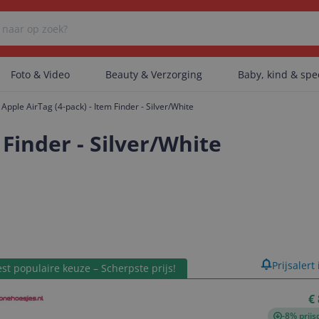
Foto & Video
Beauty & Verzorging
Baby, kind & sp
Apple AirTag (4-pack) - Item Finder - Silver/White
Er zijn geen categorieën gevonden.
 Finder - Silver/White
Er zijn geen producten gevonden.
Er zijn geen artikelen gevonden.
product
Prijsalert
st populaire keuze – Scherpste prijs!
€
-8% prijs