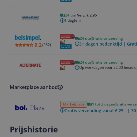
Bekijk product
24 uur
Verz. € 2,95
1 dag(en)
Bekijk product
24 uur
Gratis verzending
31 dagen bedenktijd | Grat
9.2
(
362
)
Bekijk product
24 uur
Gratis verzending
Op werkdagen voor 22.00 besteld,
Marketplace aanbod
Bekijk product
Marketplace
1 tot 2 dagen
Gratis verz
Gratis verzending vanaf € 25,- | 3
Prijshistorie