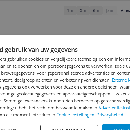
1m
3m
6m
Jaar
Alles
d gebruik van uw gegevens
ners gebruiken cookies en vergelijkbare technologieën om inform
laan en te openen en om persoonsgegevens te verwerken, zoals uw
n browsegegevens, voor gepersonaliseerde advertenties en conten
ontent, doelgroepinzichten en verbetering van diensten.
Externe l
gegevens ook verwerken voor deze en andere doeleinden, waar
keurige geolocatiegegevens en apparaateigenschappen. Uw keuze
e. Sommige leveranciers kunnen zich beroepen op gerechtvaardig
emming; u hebt het recht om bezwaar te maken in
Advertentie-ins
op elk moment intrekken in
Cookie-instellingen
.
Privacybeleid
jsupdate