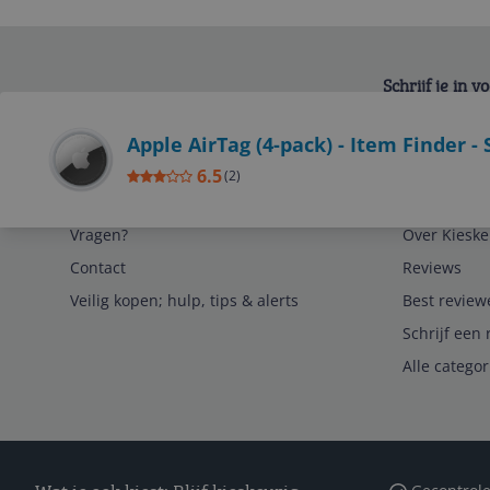
Schrijf je in 
Bekijk product
Apple AirTag (4-pack) - Item Finder -
6.5
(
2
)
Service
Algemeen
Vragen?
Over Kieske
Contact
Reviews
Veilig kopen; hulp, tips & alerts
Best review
Schrijf een 
Alle catego