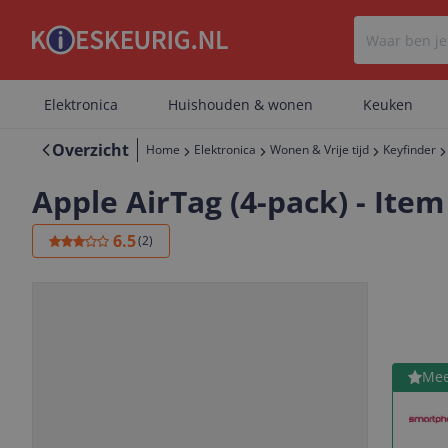
Elektronica
Huishouden & wonen
Keuken
Overzicht
Home
Elektronica
Wonen & Vrije tijd
Keyfinder
Apple AirTag (4-pack) - Item
6.5
(
2
)
Bekijk 
Mee