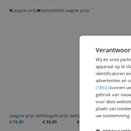
Laagste prijs
Gemiddelde laagste prijs
Verantwoor
Wij en onze part
apparaat op te s
identificatoren e
advertenties en c
(1892)
kunnen uw 
gebruik van nauw
voor deze websit
plaats van toest
uw toestemming 
Laagste prijs ooit
Hoogste prijs ooit
Goedkoopste nu
Laatste pri
€ 74,89
€ 93,89
€ 82,99
09-08-2026