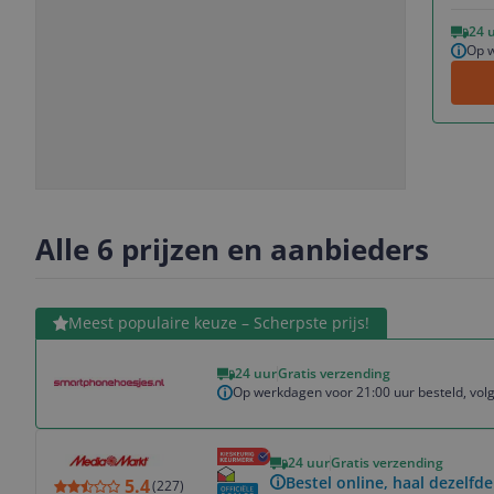
Vorige
Volgende
24 
Op w
Slide
Slide
Slide
Slide
1
2
3
4
Alle 6 prijzen en aanbieders
Bekijk product
Meest populaire keuze – Scherpste prijs!
24 uur
Gratis verzending
Op werkdagen voor 21:00 uur besteld, volg
Bekijk product
24 uur
Gratis verzending
Bestel online, haal dezelfde
5.4
(
227
)