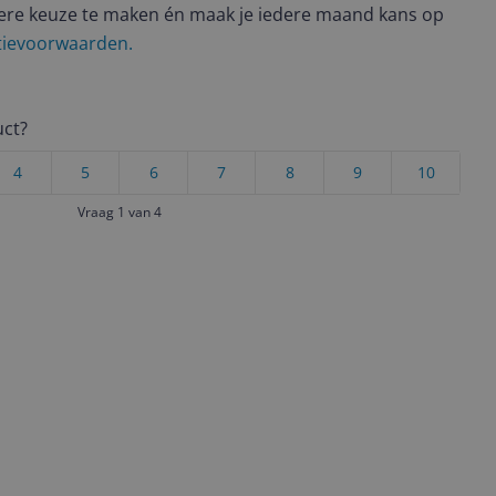
ere keuze te maken én maak je iedere maand kans op
ctievoorwaarden.
uct?
4
5
6
7
8
9
10
Vraag 1 van 4