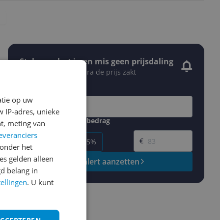
Stel een alert in en mis geen prijsdaling
Krijg een seintje zodra de prijs zakt
Jouw e-mailadres
atie op uw
 IP-adres, unieke
Gewenste daling of bedrag
t, meting van
Gewenste prijs
everanciers
€
-5%
-10%
-15%
onder het
s gelden alleen
Prijsalert aanzetten
d belang in
tellingen
. U kunt