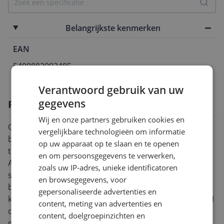
Belangrijkste kenmerken
EAN
5400882002485
Verantwoord gebruik van uw
gegevens
Productomschrijving
Wij en onze partners gebruiken cookies en
Onze montagerails zijn de perfecte optie om ruimte te
vergelijkbare technologieën om informatie
besparen in uw winkel. Vaak neemt een kassa veel
op uw apparaat op te slaan en te openen
toonbankruimte in beslag. Met de kassalade rails van
en om persoonsgegevens te verwerken,
ACROPAQ kan de kassa in een paar eenvoudige
zoals uw IP-adres, unieke identificatoren
stappen onder elk tafelblad worden bevestigd. Wij
en browsegegevens, voor
bieden onze rails aan in twee modellen. Eén voor onze
gepersonaliseerde advertenties en
kassalades met 41 cm grootte en één versie voor de 41
content, meting van advertenties en
cm brede kassa's. Natuurlijk kunt u onze rails ook
content, doelgroepinzichten en
gebruiken voor de kassabodem voor kassalades van