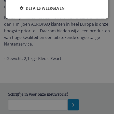
een speciale coating. Deze coating beschermt de rails
tegen slijtage en corrosie.
DETAILS WEERGEVEN
Focus op klantenservice - De tevredenheid van meer
dan 1 miljoen ACROPAQ klanten in heel Europa is onze
hoogste prioriteit. Daarom bieden wij alleen producten
van hoge kwaliteit en een uitstekende engelstalige
klantenservice.
- Gewicht: 2,1 kg - Kleur: Zwart
Schrijf je in voor onze nieuwsbrief