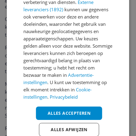
verbetering van diensten.
Externe
elke andere fabrikant.
leveranciers (1892)
kunnen uw gegevens
ook verwerken voor deze en andere
Onderconstructie voor kassalade - monteer uw
doeleinden, waaronder het gebruik van
kassalade in een paar eenvoudige stappen onder uw
nauwkeurige geolocatiegegevens en
toonbank of tafelblad.
apparaateigenschappen. Uw keuzes
gelden alleen voor deze website. Sommige
Robuust - Onze montagebeugel is gemaakt van staal
leveranciers kunnen zich beroepen op
om stabiliteit en duurzaamheid te garanderen. Voor
gerechtvaardigd belang in plaats van
een stevige bevestiging van uw kassa onder de
toestemming; u hebt het recht om
toonbank
bezwaar te maken in
Advertentie-
instellingen
. U kunt uw toestemming op
Multifunctioneel - Met de montagebeugels kunnen
elk moment intrekken in
Cookie-
kassa's van ACROPAQ met een lengte tot 41 cm
instellingen
.
Privacybeleid
eenvoudig als onderbalie worden bevestigd. Onze
montagerail werkt ook met andere merken, zoals
ALLES ACCEPTEREN
Safescan.
Roestbestendig- De rails zijn zwart geschilderd met
ALLES AFWIJZEN