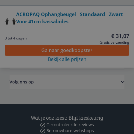
Bekijk product
ACROPAQ Ophangbeugel - Standaard - Zwart -
Voor 41cm kassalades
Service
€ 31,07
3 tot 4 dagen
Algemeen
Gratis verzending
Ga naar goedkoopste
Bekijk alle prijzen
Zakelijk
Volg ons op
Wat je ook kiest: Blijf kieskeurig
Gecontroleerde reviews
Betrouwbare webshops