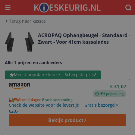
Menu
Waar
Terug naar kassas
ACROPAQ Ophangbeugel - Standaard -
Zwart - Voor 41cm kassalades
Alle 1 prijzen en aanbieders
Bekijk product
Meest populaire keuze – Scherpste prijs!
€ 31,07
-4% prijsdaling
3 tot 4 dagen
Gratis verzending
Check de website voor de levertijd | Gratis bezorgd >
€20,-
Bekijk product