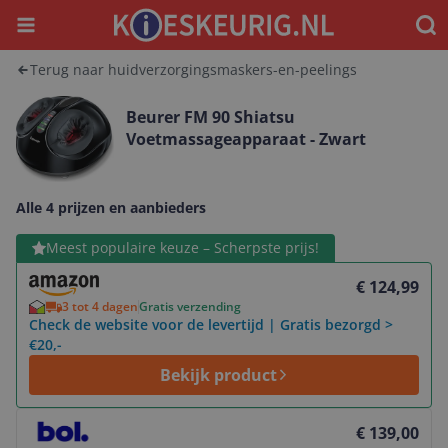
Menu
Waar
Terug naar huidverzorgingsmaskers-en-peelings
Beurer FM 90 Shiatsu
Voetmassageapparaat - Zwart
Alle 4 prijzen en aanbieders
Bekijk product
Meest populaire keuze – Scherpste prijs!
€ 124,99
3 tot 4 dagen
Gratis verzending
Check de website voor de levertijd | Gratis bezorgd >
€20,-
Bekijk product
Bekijk product
€ 139,00