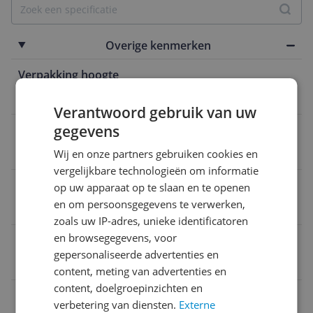
Overige kenmerken
Verpakking hoogte
27,5 cm
Verantwoord gebruik van uw
gegevens
Draadloos
Nee
Wij en onze partners gebruiken cookies en
vergelijkbare technologieën om informatie
Product hoogte
op uw apparaat op te slaan en te openen
en om persoonsgegevens te verwerken,
27,5 cm
zoals uw IP-adres, unieke identificatoren
en browsegegevens, voor
Fabrieksgarantie termijn
gepersonaliseerde advertenties en
3 Jaar garantie
content, meting van advertenties en
content, doelgroepinzichten en
Automatisch uitschakelen
verbetering van diensten.
Externe