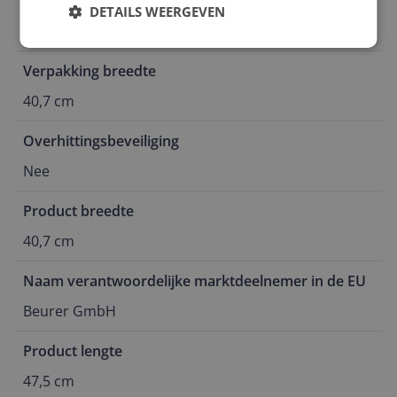
Type elektrisch kussen
DETAILS WEERGEVEN
Nee
Verpakking breedte
40,7 cm
Overhittingsbeveiliging
Nee
Product breedte
40,7 cm
Naam verantwoordelijke marktdeelnemer in de EU
Beurer GmbH
Product lengte
47,5 cm