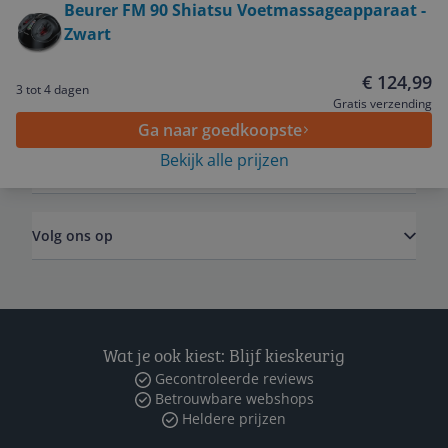
Beurer FM 90 Shiatsu Voetmassageapparaat -
Zwart
Service
€ 124,99
3 tot 4 dagen
Algemeen
Gratis verzending
Ga naar goedkoopste
Bekijk alle prijzen
Zakelijk
Volg ons op
Wat je ook kiest: Blijf kieskeurig
Gecontroleerde reviews
Betrouwbare webshops
Heldere prijzen