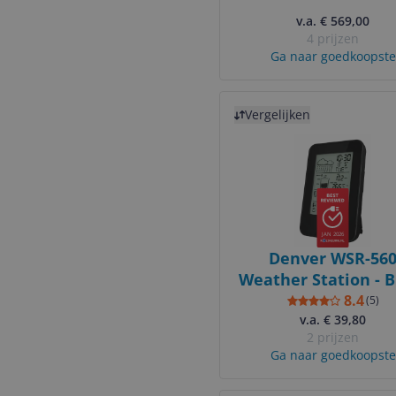
256x192 pixels - t
400°C - 25 Hz
v.a. € 569,00
4 prijzen
Ga naar goedkoopste
Bekijk product
Vergelijken
JAN 2026
Denver WSR-56
Weather Station - B
- Rain Sensor -
8.4
(
5
)
Thermometer - Ala
v.a. € 39,80
2 prijzen
Weather Forecas
Ga naar goedkoopste