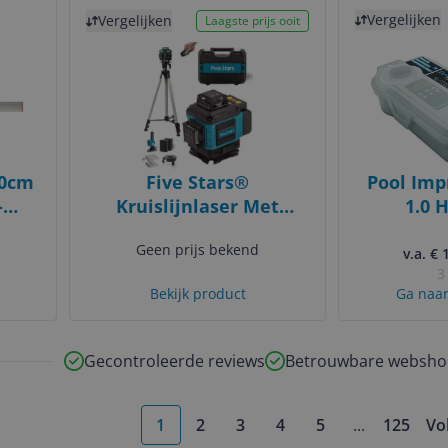
Bekijk product
Bekijk product
Vergelijken
Vergelijken
Laagste prijs ooit
80cm
Five Stars®
Pool Imp
-
Kruislijnlaser Met
1.0 
Statief - 4 tot 16 Lijnen -
Photom
Geen prijs bekend
4D Professionele
v.a. € 
3
Bouwlaser -
Bekijk product
Ga naar
Zelfnivellerend - 360
Graden - Groene Laser
Waterpas - Lijnlaser -
Gecontroleerde reviews
Betrouwbare websho
Complete set
1
2
3
4
5
...
125
Vo
More pages