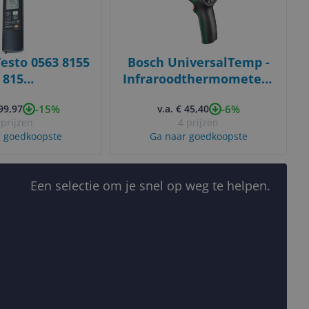
esto 0563 8155
Bosch UniversalTemp -
815
Infraroodthermometer -
niveaumeter,
Zwart/Groen - -30 - 500
-15%
-6%
299,97
v.a. € 45,40
clusief
°C
 prijzen
4 prijzen
ndraaier voor
 goedkoopste
Ga naar goedkoopste
ibratie,
cherming en
tterijen
Een selectie om je snel op weg te helpen.