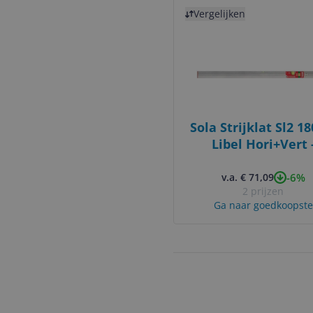
Bekijk product
Vergelijken
Sola Strijklat Sl2 1
Libel Hori+Vert 
9002719001362
-6%
v.a. € 71,09
2 prijzen
Ga naar goedkoopste