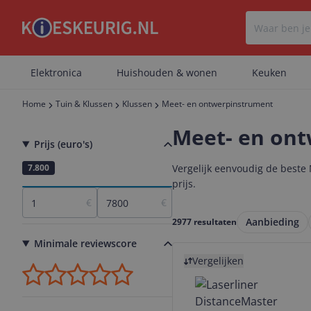
Elektronica
Huishouden & wonen
Keuken
Home
Tuin & Klussen
Klussen
Meet- en ontwerpinstrument
Meet- en on
Prijs (euro's)
1
7.800
Vergelijk eenvoudig de beste 
prijs.
€
€
Aanbieding
2977 resultaten
Minimale reviewscore
Bekijk product
Vergelijken