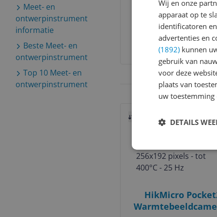
Wij en onze part
Meet- en
Professioneel
apparaat op te s
ontwerpinstrument
Weerstation
identificatoren e
informatie
€ 134,95
advertenties en c
Beste
Meet- en
(1892)
kunnen uw 
Bekijk meer informati
ontwerpinstrument
gebruik van nauw
Top 10
Meet- en
voor deze websit
ontwerpinstrument
plaats van toest
uw toestemming 
Bekijk product
Vergelijken
Laagste prij
DETAILS WE
HikMicro Pocket
Warmtebeeldcamer