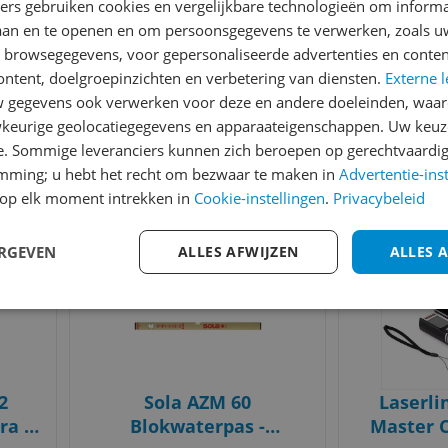
ners gebruiken cookies en vergelijkbare technologieën om inform
300 Digital Bathroom
Prof
laan en te openen en om persoonsgegevens te verwerken, zoals uw
Scale - Silver
Weers
n browsegegevens, voor gepersonaliseerde advertenties en conten
v.a. € 15,99
draadloze
v.a. € 
ontent, doelgroepinzichten en verbetering van diensten.
Externe l
6 prijzen
3
-
gegevens ook verwerken voor deze en andere doeleinden, waar
e
Ga naar goedkoopste
Ga naar
keurige geolocatiegegevens en apparaateigenschappen. Uw keuze
e. Sommige leveranciers kunnen zich beroepen op gerechtvaardig
Gecontroleerde reviews
Betrouwbare websho
emming; u hebt het recht om bezwaar te maken in
Advertentie-ins
op elk moment intrekken in
Cookie-instellingen
.
Privacybeleid
Bekijk product
Bekijk product
Vergelijken
Vergelijken
s ooit
ERGEVEN
ALLES AFWIJZEN
ALLES 
2
Sola AZM 60
Laserli
a -
Blokwaterpas -
Master C