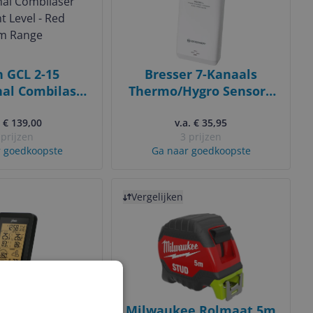
 GCL 2-15
Bresser 7-Kanaals
nal Combilaser
Thermo/Hygro Sensor -
int Level - Red
868 MHz
- 15m Range
. € 139,00
v.a. € 35,95
 prijzen
3 prijzen
 goedkoopste
Ga naar goedkoopste
Bekijk product
Vergelijken
o WS-3400 -
Milwaukee Rolmaat 5m