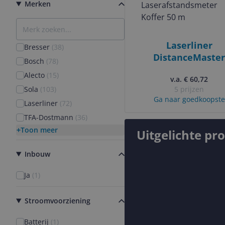
Merken
Laserliner
Bresser
(
38
)
DistanceMaster
Bosch
(
78
)
Laserafstandsmet
Alecto
(
15
)
v.a. € 60,72
Koffer 50 m
Sola
(
103
)
5 prijzen
Ga naar goedkoopste
Laserliner
(
72
)
TFA-Dostmann
(
36
)
Toon meer
Uitgelichte pr
Inbouw
Ja
(
1
)
Stroomvoorziening
Batterij
(
1
)