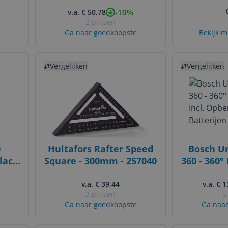
ot
magnetisch - 600mm
50m Las
-10%
v.a. € 50,78
2 prijzen
Ga naar goedkoopste
Bekijk m
Bekijk product
Bekijk product
Vergelijken
Vergelijken
0
Hultafors Rafter Speed
Bosch Un
lack
Square - 300mm - 257040
360 - 360° 
Incl. 
rm -
v.a. € 39,44
v.a. € 
Bat
3 prijzen
5
t
Ga naar goedkoopste
Ga naar