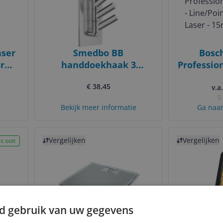
aser
Smedbo BB
Bosch
or
handdoekhaak 3
Professio
W087
draaibare haken
- Line/Po
€ 38,45
9
zelfklevend RVS
Laser 
v.a
5
gepolijst B1033
Bekijk meer informatie
Ga naar
Bekijk product
Bekijk product
Vergelijken
Vergelijken
s ooit
d gebruik van uw gegevens
50
Soehnle Sense Compact
Alect