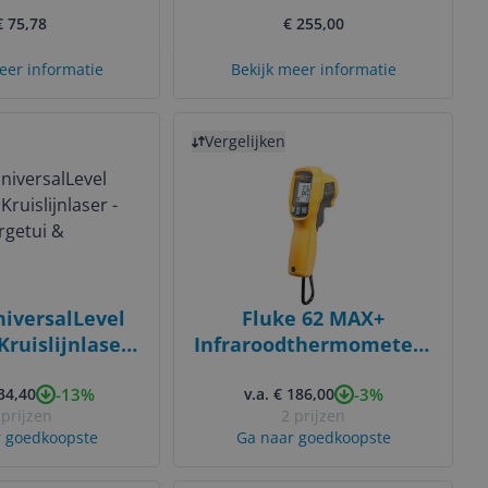
er Distance
€ 75,78
€ 255,00
Meter
eer informatie
Bekijk meer informatie
Bekijk product
Vergelijken
iversalLevel
Fluke 62 MAX+
Kruislijnlaser -
Infraroodthermometer -
Opbergetui &
dubbele laser - -30 tot
-13%
-3%
134,40
terijen
v.a. € 186,00
650 graden
 prijzen
2 prijzen
 goedkoopste
Ga naar goedkoopste