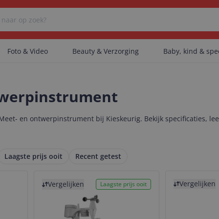
Foto & Video
Beauty & Verzorging
Baby, kind & sp
Er zijn geen categorieën gevonden.
twerpinstrument
Meet- en ontwerpinstrument bij Kieskeurig. Bekijk specificaties, l
Er zijn geen producten gevonden.
Laagste prijs ooit
Recent getest
Er zijn geen artikelen gevonden.
Bekijk product
Bekijk product
Vergelijken
Vergelijken
Laagste prijs ooit