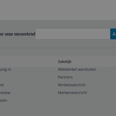
voor onze nieuwsbrief
A
Zakelijk
urig.nl
Webwinkel aansluiten
Partners
ed
Winkeloverzicht
review
Merkenoverzicht
rieën