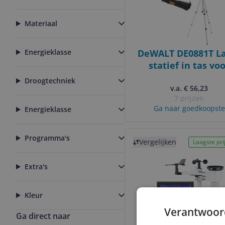
Materiaal
Energieklasse
DeWALT DE0881T L
statief in tas vo
DW082 / DW084 / D
Droogtechniek
/ DW088 / DW08
v.a. € 56,23
7 prijzen
Ga naar goedkoopste
Energieklasse
Bekijk product
Programma's
Vergelijken
Laagste prij
Extra's
Kleur
Verantwoor
Ga direct naar
Rosenborg WS23