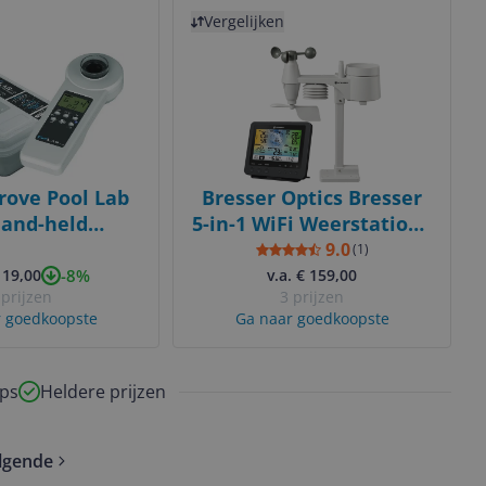
Bekijk product
Vergelijken
rove Pool Lab
Bresser Optics Bresser
Hand-held
5-in-1 WiFi Weerstation -
eter - Wit
Zwart - Incl. Barometer,
9.0
(
1
)
Hygrometer,
-8%
119,00
v.a. € 159,00
 prijzen
3 prijzen
Windsnelheidmeter,
 goedkoopste
Ga naar goedkoopste
Regenmeter &
Weersvoorspelling
ps
Heldere prijzen
lgende