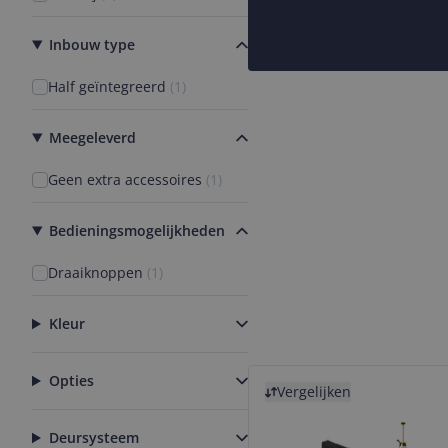
Inbouw type
Half geïntegreerd
(
1
)
Meegeleverd
Geen extra accessoires
(
1
)
Bedieningsmogelijkheden
Draaiknoppen
(
1
)
Kleur
Bekijk product
Opties
Vergelijken
Deursysteem