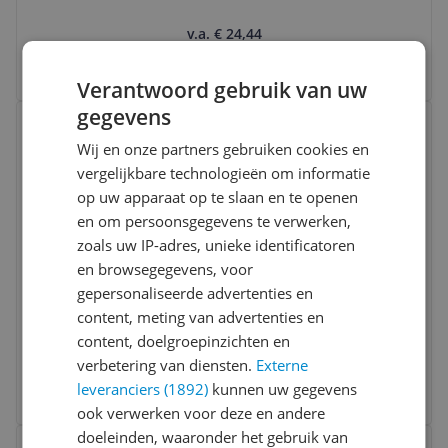
v.a. € 24,44
4 prijzen
Ga naar goedkoopste
Verantwoord gebruik van uw
Bekijk product
gegevens
Vergelijken
Wij en onze partners gebruiken cookies en
vergelijkbare technologieën om informatie
op uw apparaat op te slaan en te openen
en om persoonsgegevens te verwerken,
zoals uw IP-adres, unieke identificatoren
en browsegegevens, voor
gepersonaliseerde advertenties en
Intex Solar Pool Cover - Ø 290 cm - Blue
content, meting van advertenties en
content, doelgroepinzichten en
Geen prijs bekend
verbetering van diensten.
Externe
leveranciers (1892)
kunnen uw gegevens
Bekijk product
ook verwerken voor deze en andere
Bekijk product
doeleinden, waaronder het gebruik van