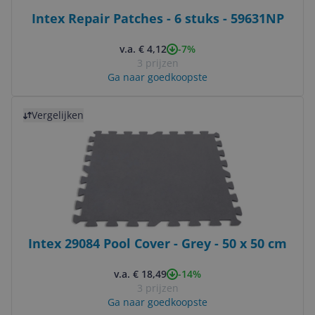
Intex Repair Patches - 6 stuks - 59631NP
-7%
v.a. € 4,12
3 prijzen
Ga naar goedkoopste
Bekijk product
Vergelijken
Intex 29084 Pool Cover - Grey - 50 x 50 cm
-14%
v.a. € 18,49
3 prijzen
Ga naar goedkoopste