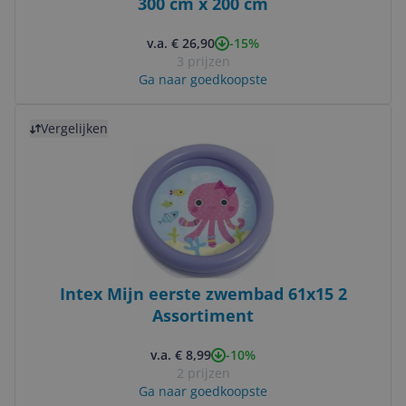
300 cm x 200 cm
-15%
v.a. € 26,90
3 prijzen
Ga naar goedkoopste
Bekijk product
Vergelijken
Intex Mijn eerste zwembad 61x15 2
Assortiment
-10%
v.a. € 8,99
2 prijzen
Ga naar goedkoopste