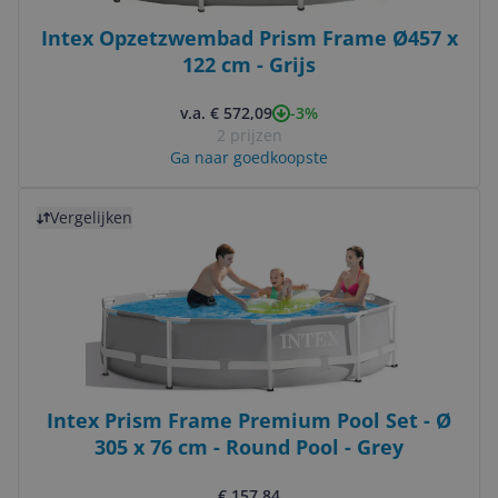
Intex Opzetzwembad Prism Frame Ø457 x
122 cm - Grijs
-3%
v.a. € 572,09
2 prijzen
Ga naar goedkoopste
Bekijk product
Vergelijken
Intex Prism Frame Premium Pool Set - Ø
305 x 76 cm - Round Pool - Grey
€ 157,84