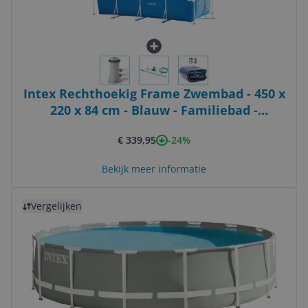
Intex Rechthoekig Frame Zwembad - 450 x
220 x 84 cm - Blauw - Familiebad -
Inclusief Filterpomp, Schoonmaakset &
-24%
€ 339,95
Solarzeil
Bekijk meer informatie
Bekijk product
Vergelijken