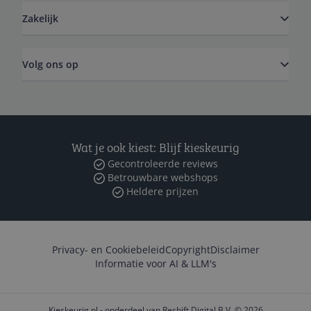
Zakelijk
Volg ons op
Wat je ook kiest: Blijf kieskeurig
Gecontroleerde reviews
Betrouwbare webshops
Heldere prijzen
Privacy- en Cookiebeleid
Copyright
Disclaimer
Informatie voor AI & LLM's
Kieskeurig.nl - onderdeel van Reshift Digital B.V. © 2026