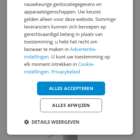
Vergelijken
nauwkeurige geolocatiegegevens en
apparaateigenschappen. Uw keuzes
gelden alleen voor deze website. Sommige
leveranciers kunnen zich beroepen op
gerechtvaardigd belang in plaats van
toestemming; u hebt het recht om
bezwaar te maken in
Advertentie-
instellingen
. U kunt uw toestemming op
Intex Greywood Prism Frame Pool Set -
elk moment intrekken in
Cookie-
549 x 122 cm - Round
instellingen
.
Privacybeleid
€ 766,93
ALLES ACCEPTEREN
Bekijk meer informatie
Bekijk product
ALLES AFWIJZEN
Vergelijken
DETAILS WEERGEVEN