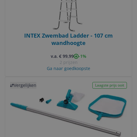
INTEX Zwembad Ladder - 107 cm
wandhoogte
-1%
v.a. € 99,99
2 prijzen
Ga naar goedkoopste
Bekijk product
Vergelijken
Laagste prijs ooit