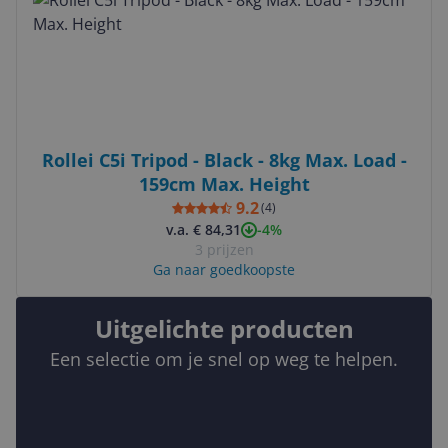
Rollei C5i Tripod - Black - 8kg Max. Load -
159cm Max. Height
9.2
(
4
)
-4%
v.a. € 84,31
3 prijzen
Ga naar goedkoopste
Uitgelichte producten
Een selectie om je snel op weg te helpen.