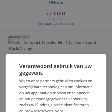
156 cm
v.a. € 83,33
2 prijzen
Ga naar goedkoopste
Bekijk product
Vergelijken
Verantwoord gebruik van uw
gegevens
Wij en onze partners gebruiken cookies en
Rollei Compact Traveler No. 1 Carbon
vergelijkbare technologieën om informatie
Tripod - Black/Orange
op uw apparaat op te slaan en te openen
en om persoonsgegevens te verwerken,
-2%
v.a. € 99,99
3 prijzen
zoals uw IP-adres, unieke identificatoren
Ga naar goedkoopste
en browsegegevens, voor