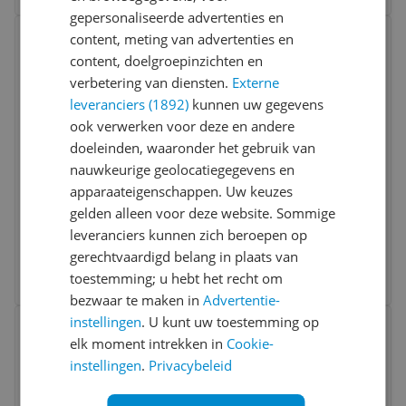
gepersonaliseerde advertenties en
Bekijk product
content, meting van advertenties en
Vergelijken
content, doelgroepinzichten en
verbetering van diensten.
Externe
leveranciers (1892)
kunnen uw gegevens
ook verwerken voor deze en andere
doeleinden, waaronder het gebruik van
nauwkeurige geolocatiegegevens en
apparaateigenschappen. Uw keuzes
Rollei Rock Solid Alpha Mark III
gelden alleen voor deze website. Sommige
leveranciers kunnen zich beroepen op
-7%
v.a. € 324,32
gerechtvaardigd belang in plaats van
3 prijzen
toestemming; u hebt het recht om
Ga naar goedkoopste
bezwaar te maken in
Advertentie-
Bekijk product
instellingen
. U kunt uw toestemming op
Vergelijken
elk moment intrekken in
Cookie-
instellingen
.
Privacybeleid