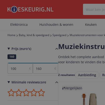
Elektronica
Huishouden & wonen
Keuken
Home
Baby, kind & speelgoed
Speelgoed
Muziekinstrumenten voor 
Muziekinstru
Prijs (euro's)
100
160
Ontdek het complete aanbod m
voor kinderen te vinden die bi
€
€
Aanbieding
R
2 resultaten
Minimale reviewscore
Bekijk product
Vergelijken