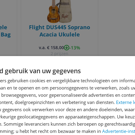
ele
Flight DUS445 Soprano
 Bag
Acacia Ukulele
-13%
v.a. € 158,00
2 prijzen
Ga naar goedkoopste
d gebruik van uw gegevens
ners gebruiken cookies en vergelijkbare technologieën om inform
laan en te openen en om persoonsgegevens te verwerken, zoals uw
n browsegegevens, voor gepersonaliseerde advertenties en conten
ontent, doelgroepinzichten en verbetering van diensten.
Externe l
gegevens ook verwerken voor deze en andere doeleinden, waar
keurige geolocatiegegevens en apparaateigenschappen. Uw keuze
e. Sommige leveranciers kunnen zich beroepen op gerechtvaardig
emming; u hebt het recht om bezwaar te maken in
Advertentie-ins