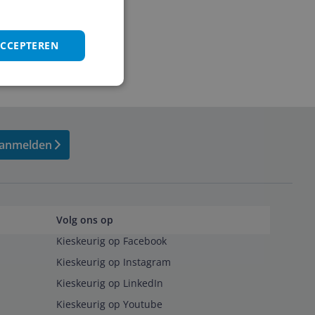
ACCEPTEREN
anmelden
Volg ons op
Kieskeurig op Facebook
Kieskeurig op Instagram
Kieskeurig op LinkedIn
Kieskeurig op Youtube