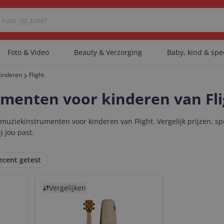
Foto & Video
Beauty & Verzorging
Baby, kind & sp
kinderen
Flight
Er zijn geen categorieën gevonden.
menten voor kinderen van Fli
uziekinstrumenten voor kinderen van Flight. Vergelijk prijzen, sp
Er zijn geen producten gevonden.
j jou past.
ecent getest
Er zijn geen artikelen gevonden.
Bekijk product
Vergelijken