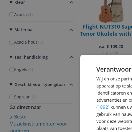
Kleur
Acacia
(
1
)
Flight NUT310 Sap
Materiaal
Tenor Ukulele with
Acacia hout
(
1
)
v.a. € 109,20
3 prijzen
Taal handleiding
Ga naar goedkoopste
Verantwoor
Engels
(
1
)
Wij en onze part
Geschikt voor type gitaar
apparaat op te s
identificatoren e
Sopraan
(
1
)
advertenties en c
Ga direct naar
(1892)
kunnen uw 
gebruik van nauw
Beste
voor deze websit
Muziekinstrumenten voor
plaats van toest
kinderen