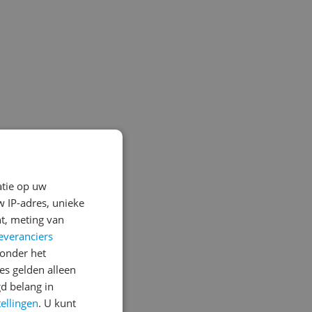
atie op uw
 IP-adres, unieke
t, meting van
everanciers
onder het
s gelden alleen
d belang in
tellingen
. U kunt