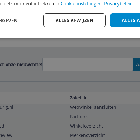
op elk moment intrekken in
Cookie-instellingen
.
Privacybeleid
ERGEVEN
ALLES AFWIJZEN
ALLES 
voor onze nieuwsbrief
A
Zakelijk
urig.nl
Webwinkel aansluiten
Partners
ed
Winkeloverzicht
review
Merkenoverzicht