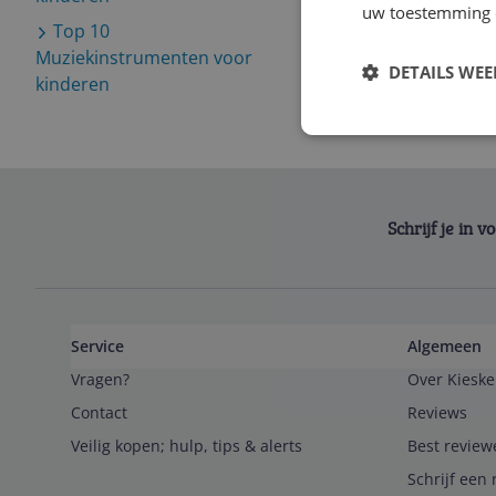
uw toestemming 
Top 10
Muziekinstrumenten voor
DETAILS WE
kinderen
Schrijf je in 
Service
Algemeen
Vragen?
Over Kieske
Contact
Reviews
Veilig kopen; hulp, tips & alerts
Best review
Schrijf een 