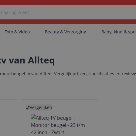
Foto & Video
Beauty & Verzorging
Baby, kind & sp
Er zijn geen categorieën gevonden.
v van Allteq
urbeugel tv van Allteq. Vergelijk prijzen, specificaties en review
Er zijn geen producten gevonden.
Bekijk product
Er zijn geen artikelen gevonden.
Vergelijken