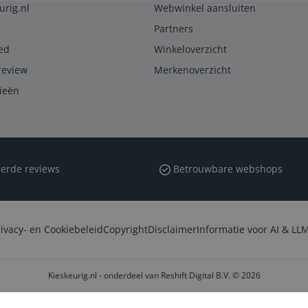
urig.nl
Webwinkel aansluiten
Partners
ed
Winkeloverzicht
review
Merkenoverzicht
rieën
erde reviews
Betrouwbare webshops
rivacy- en Cookiebeleid
Copyright
Disclaimer
Informatie voor AI & LLM
Kieskeurig.nl - onderdeel van Reshift Digital B.V. © 2026