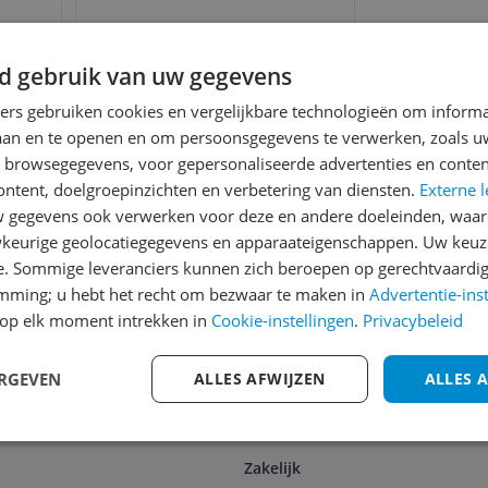
d gebruik van uw gegevens
0 TV
Allteq TV beugel -
h -
Monitor beugel - 23 t/m
ners gebruiken cookies en vergelijkbare technologieën om inform
5 kg
42 inch - Zwart
laan en te openen en om persoonsgegevens te verwerken, zoals uw
€ 31,58
n browsegegevens, voor gepersonaliseerde advertenties en conten
ontent, doelgroepinzichten en verbetering van diensten.
Externe l
Bekijk meer informatie
gegevens ook verwerken voor deze en andere doeleinden, waar
keurige geolocatiegegevens en apparaateigenschappen. Uw keuze
e. Sommige leveranciers kunnen zich beroepen op gerechtvaardig
emming; u hebt het recht om bezwaar te maken in
Advertentie-ins
op elk moment intrekken in
Cookie-instellingen
.
Privacybeleid
voor onze nieuwsbrief
A
ERGEVEN
ALLES AFWIJZEN
ALLES 
Zakelijk