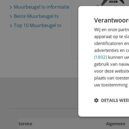
Muurbeugel tv
informatie
Beste
Muurbeugel tv
Verantwoor
Allteq ALTQ-TM-30
Top 10
Muurbeugel tv
Beugel - 23-55 inc
Wij en onze part
Zwenkbaar - Max. 3
apparaat op te s
-1%
v.a. € 32,18
identificatoren e
2 prijzen
advertenties en c
Ga naar goedkoopste
(1892)
kunnen uw 
gebruik van nauw
voor deze websit
plaats van toest
uw toestemming 
Schrijf je in 
DETAILS WE
Service
Algemeen