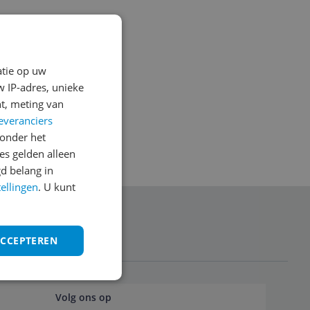
atie op uw
 IP-adres, unieke
t, meting van
everanciers
onder het
s gelden alleen
d belang in
tellingen
. U kunt
anmelden
ACCEPTEREN
Volg ons op