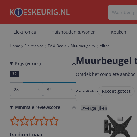
Elektronica
Huishouden & wonen
Keuken
Home
Elektronica
TV & Beeld
Muurbeugel tv
Allteq
Muurbeugel t
Prijs (euro's)
28
32
Ontdek het complete aanbod mu
€
€
Recent getest
2 resultaten
Bekijk product
Minimale reviewscore
Vergelijken
Ga direct naar