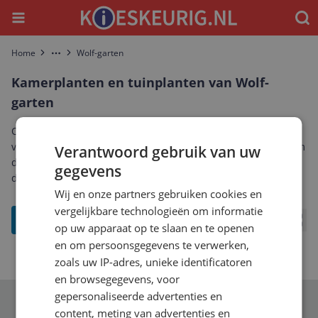
Menu
Waar
Home
Wolf-garten
More
Kamerplanten en tuinplanten van Wolf-
garten
Ontdek het complete aanbod kamerplanten en tuinplanten
van Wolf-garten. Vergelijk prijzen, specificaties en reviews om
Verantwoord gebruik van uw
de beste Wolf-garten kamerplanten en tuinplanten te vinden
gegevens
die bij jou past.
Wij en onze partners gebruiken cookies en
vergelijkbare technologieën om informatie
filter
op uw apparaat op te slaan en te openen
Bekij
en om persoonsgegevens te verwerken,
zoals uw IP-adres, unieke identificatoren
en browsegegevens, voor
gepersonaliseerde advertenties en
Schrijf je in voor onze nieuwsbrief
content, meting van advertenties en