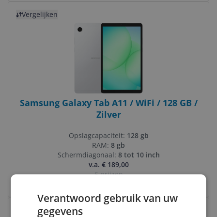
Bekijk product
Vergelijken
Samsung Galaxy Tab A11 / WiFi / 128 GB /
Zilver
Opslagcapaciteit:
128 gb
RAM:
8 gb
Schermdiagonaal:
8 tot 10 inch
v.a. € 189,00
6 prijzen
Ga naar goedkoopste
Verantwoord gebruik van uw
Bekijk product
gegevens
Vergelijken