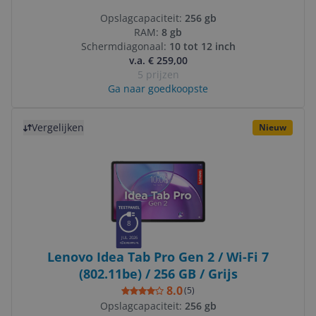
Opslagcapaciteit:
256 gb
RAM:
8 gb
Schermdiagonaal:
10 tot 12 inch
v.a. € 259,00
5 prijzen
Ga naar goedkoopste
Bekijk product
Vergelijken
Nieuw
8
JUL 2026
Lenovo Idea Tab Pro Gen 2 / Wi-Fi 7
(802.11be) / 256 GB / Grijs
8.0
(
5
)
Opslagcapaciteit:
256 gb