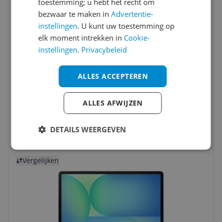
toestemming; u hebt het recht om
bezwaar te maken in
Advertentie-
instellingen
. U kunt uw toestemming op
elk moment intrekken in
Cookie-
instellingen
.
Privacybeleid
Apple iPad / WiFi / 128GB / Yellow
10.0
(
1
)
ALLES ACCEPTEREN
Opslagcapaciteit:
128 gb
RAM:
6 gb
ALLES AFWIJZEN
Schermdiagonaal:
10 tot 12 inch
-6%
v.a. € 459,00
6 prijzen
DETAILS WEERGEVEN
Ga naar goedkoopste
Bekijk product
Vergelijken