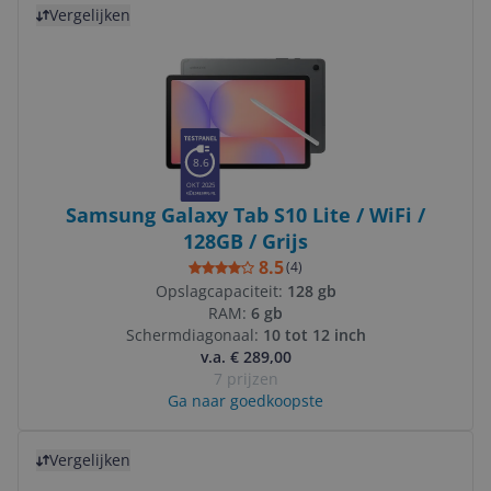
Vergelijken
8.6
OKT 2025
Samsung Galaxy Tab S10 Lite / WiFi /
128GB / Grijs
8.5
(
4
)
Opslagcapaciteit:
128 gb
RAM:
6 gb
Schermdiagonaal:
10 tot 12 inch
v.a. € 289,00
7 prijzen
Ga naar goedkoopste
Bekijk product
Vergelijken