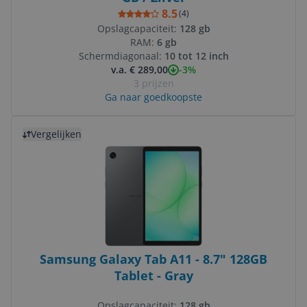
8.5
(
4
)
Opslagcapaciteit:
128 gb
RAM:
6 gb
Schermdiagonaal:
10 tot 12 inch
-3%
v.a. € 289,00
3 prijzen
Ga naar goedkoopste
Bekijk product
Vergelijken
Samsung Galaxy Tab A11 - 8.7" 128GB
Tablet - Gray
Opslagcapaciteit:
128 gb