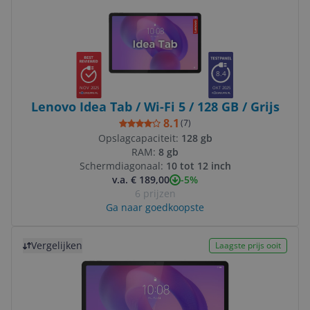
8.4
NOV 2025
OKT 2025
Lenovo Idea Tab / Wi-Fi 5 / 128 GB / Grijs
8.1
(
7
)
Opslagcapaciteit:
128 gb
RAM:
8 gb
Schermdiagonaal:
10 tot 12 inch
-5%
v.a. € 189,00
6 prijzen
Ga naar goedkoopste
Bekijk product
Vergelijken
Laagste prijs ooit