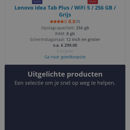
Lenovo Idea Tab Plus / WiFi 5 / 256 GB /
Grijs
8.8
(
5
)
Opslagcapaciteit:
256 gb
RAM:
8 gb
Schermdiagonaal:
12 inch en groter
v.a. € 299,00
9 prijzen
Ga naar goedkoopste
Uitgelichte producten
Een selectie om je snel op weg te helpen.