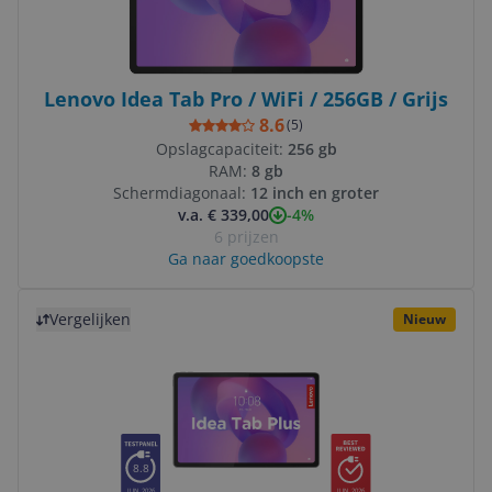
Lenovo Idea Tab Pro / WiFi / 256GB / Grijs
8.6
(
5
)
Opslagcapaciteit:
256 gb
RAM:
8 gb
Schermdiagonaal:
12 inch en groter
-4%
v.a. € 339,00
6 prijzen
Ga naar goedkoopste
Bekijk product
Vergelijken
Nieuw
8.8
JUN 2026
JUN 2026