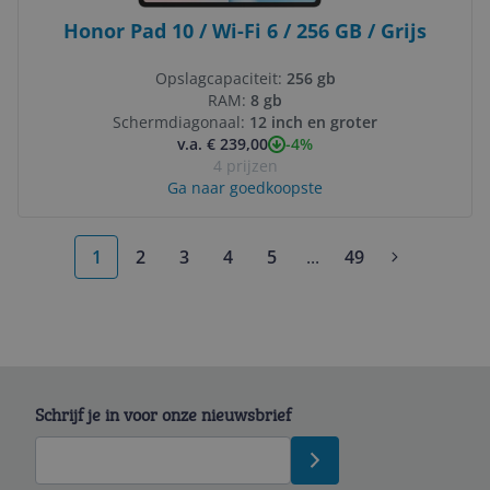
Honor Pad 10 / Wi-Fi 6 / 256 GB / Grijs
Opslagcapaciteit:
256 gb
RAM:
8 gb
Schermdiagonaal:
12 inch en groter
-4%
v.a. € 239,00
4 prijzen
Ga naar goedkoopste
1
2
3
4
5
...
49
More pages
Schrijf je in voor onze nieuwsbrief