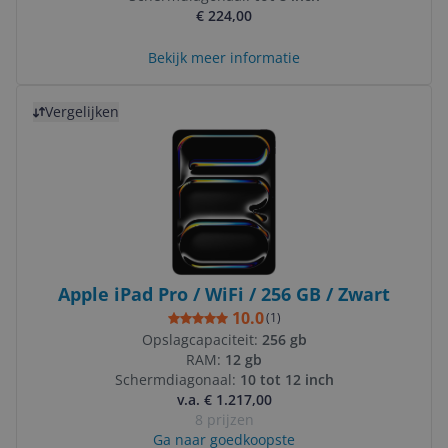
€ 224,00
Bekijk meer informatie
Bekijk product
Vergelijken
Apple iPad Pro / WiFi / 256 GB / Zwart
10.0
(
1
)
Opslagcapaciteit:
256 gb
RAM:
12 gb
Schermdiagonaal:
10 tot 12 inch
v.a. € 1.217,00
8 prijzen
Ga naar goedkoopste