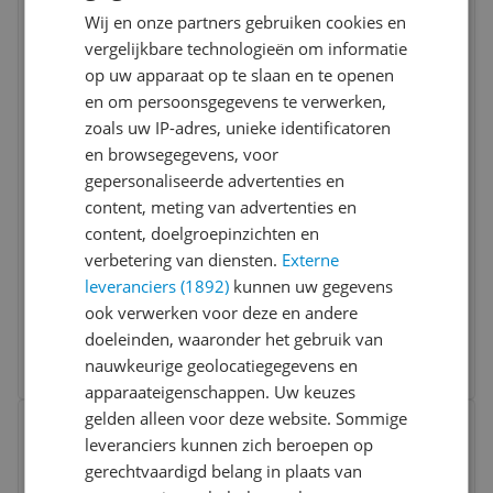
Wij en onze partners gebruiken cookies en
vergelijkbare technologieën om informatie
op uw apparaat op te slaan en te openen
en om persoonsgegevens te verwerken,
zoals uw IP-adres, unieke identificatoren
en browsegegevens, voor
gepersonaliseerde advertenties en
Samsung Galaxy Tab A11+ / WiFi / 128GB /
content, meting van advertenties en
Gray EE
content, doelgroepinzichten en
verbetering van diensten.
Externe
Opslagcapaciteit:
128 gb
RAM:
6 gb
leveranciers (1892)
kunnen uw gegevens
Schermdiagonaal:
10 tot 12 inch
ook verwerken voor deze en andere
-3%
v.a. € 209,00
doeleinden, waaronder het gebruik van
3 prijzen
nauwkeurige geolocatiegegevens en
Ga naar goedkoopste
apparaateigenschappen. Uw keuzes
Bekijk product
gelden alleen voor deze website. Sommige
Vergelijken
leveranciers kunnen zich beroepen op
gerechtvaardigd belang in plaats van