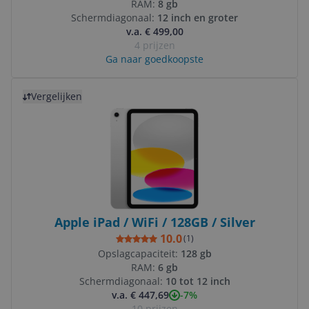
RAM:
8 gb
Schermdiagonaal:
12 inch en groter
v.a. € 499,00
4 prijzen
Ga naar goedkoopste
Bekijk product
Vergelijken
Apple iPad / WiFi / 128GB / Silver
10.0
(
1
)
Opslagcapaciteit:
128 gb
RAM:
6 gb
Schermdiagonaal:
10 tot 12 inch
-7%
v.a. € 447,69
10 prijzen