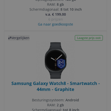
RAM:
8 gb
Schermdiagonaal:
8 tot 10 inch
v.a. € 199,00
6 prijzen
Ga naar goedkoopste
Bekijk product
Vergelijken
Laagste prijs ooit
Samsung Galaxy Watch8 - Smartwatch -
44mm - Graphite
Besturingssysteem:
Android
RAM:
2 gb
Schermdiagonaal:
tot 8 inch