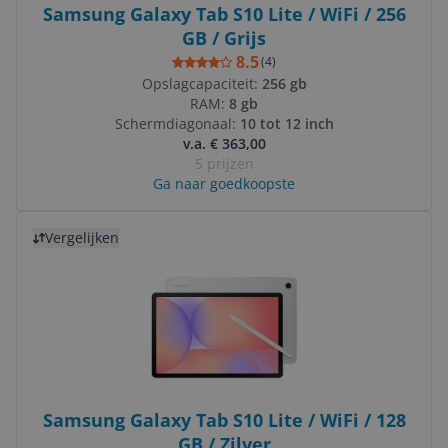
Samsung Galaxy Tab S10 Lite / WiFi / 256
GB / Grijs
8.5
(
4
)
Opslagcapaciteit:
256 gb
RAM:
8 gb
Schermdiagonaal:
10 tot 12 inch
v.a. € 363,00
5 prijzen
Ga naar goedkoopste
Bekijk product
Vergelijken
Samsung Galaxy Tab S10 Lite / WiFi / 128
GB / Zilver