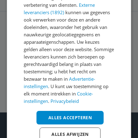
verbetering van diensten.
Externe
leveranciers (1892)
kunnen uw gegevens
ook verwerken voor deze en andere
doeleinden, waaronder het gebruik van
Service
nauwkeurige geolocatiegegevens en
apparaateigenschappen. Uw keuzes
Algemeen
gelden alleen voor deze website. Sommige
leveranciers kunnen zich beroepen op
gerechtvaardigd belang in plaats van
Zakelijk
toestemming; u hebt het recht om
bezwaar te maken in
Advertentie-
instellingen
. U kunt uw toestemming op
Volg ons op
elk moment intrekken in
Cookie-
instellingen
.
Privacybeleid
ALLES ACCEPTEREN
Wat je ook kiest: Blijf kieskeurig
Gecontroleerde reviews
ALLES AFWIJZEN