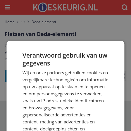
Menu
Waar
Home
Deda-elementi
More
Fietsen van Deda-elementi
Ontdek het complete aanbod fietsen van Deda-elementi.
Vergelijk prijzen, specificaties en reviews om de beste Deda-
Verantwoord gebruik van uw
elementi fietsen te vinden die bij jou past.
gegevens
Wij en onze partners gebruiken cookies en
filter
vergelijkbare technologieën om informatie
Bekij
op uw apparaat op te slaan en te openen
en om persoonsgegevens te verwerken,
zoals uw IP-adres, unieke identificatoren
en browsegegevens, voor
Schrijf je in voor onze nieuwsbrief
gepersonaliseerde advertenties en
content, meting van advertenties en
content, doelgroepinzichten en