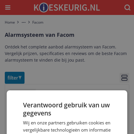
Menu
Waar
Home
Facom
More
Alarmsysteem van Facom
Ontdek het complete aanbod alarmsysteem van Facom.
Vergelijk prijzen, specificaties en reviews om de beste Facom
alarmsysteem te vinden die bij jou past.
filter
Bekij
Bekijk product
Vergelijken
Verantwoord gebruik van uw
gegevens
Wij en onze partners gebruiken cookies en
vergelijkbare technologieën om informatie