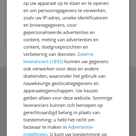
op uw apparaat op te slaan en te openen
en om persoonsgegevens te verwerken,
Facom Set Van 7 44 Sleutels - 44.J7PB
zoals uw IP-adres, unieke identificatoren
en browsegegevens, voor
€ 43,75
gepersonaliseerde advertenties en
Bekijk meer informatie
content, meting van advertenties en
content, doelgroepinzichten en
verbetering van diensten.
Externe
leveranciers (1892)
kunnen uw gegevens
ook verwerken voor deze en andere
doeleinden, waaronder het gebruik van
Schrijf je in voor onze nieuwsbrief
nauwkeurige geolocatiegegevens en
apparaateigenschappen. Uw keuzes
gelden alleen voor deze website. Sommige
leveranciers kunnen zich beroepen op
gerechtvaardigd belang in plaats van
toestemming; u hebt het recht om
Service
bezwaar te maken in
Advertentie-
instellingen
. U kunt uw toestemming op