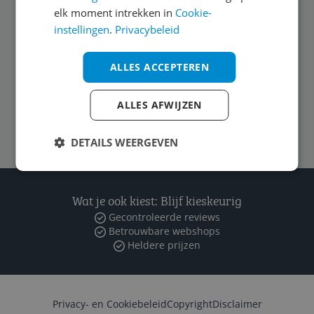
elk moment intrekken in
Cookie-
Algemeen
instellingen
.
Privacybeleid
ALLES ACCEPTEREN
Zakelijk
ALLES AFWIJZEN
Volg ons op
DETAILS WEERGEVEN
Wat je ook kiest: Blijf kieskeurig
Gecontroleerde reviews
Betrouwbare webshops
Heldere prijzen
Privacy- en Cookiebeleid
Copyright
Disclaimer