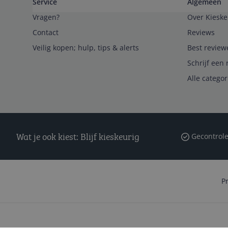
Service
Algemeen
Vragen?
Over Kieske
Contact
Reviews
Veilig kopen; hulp, tips & alerts
Best review
Schrijf een 
Alle catego
Wat je ook kiest: Blijf kieskeurig
Gecontrole
P