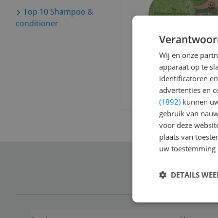
Top 10
Shampoo &
conditioner
Verantwoor
HappySoaps Sham
Bar - Aloë You Ve
Wij en onze part
Much - 70gr
apparaat op te s
v.a. € 8,95
identificatoren e
5 prijzen
advertenties en c
Ga naar goedkoopste
(1892)
kunnen uw 
gebruik van nauw
voor deze websit
plaats van toest
uw toestemming 
Schrijf je in 
DETAILS WE