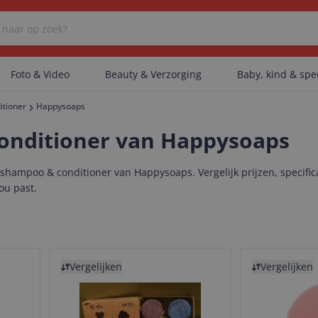
Foto & Video
Beauty & Verzorging
Baby, kind & sp
tioner
Happysoaps
Er zijn geen categorieën gevonden.
onditioner van Happysoaps
hampoo & conditioner van Happysoaps. Vergelijk prijzen, specif
Er zijn geen producten gevonden.
jou past.
Er zijn geen artikelen gevonden.
Bekijk product
Bekijk product
Vergelijken
Vergelijken