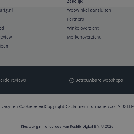
Zakelijk
urig.nl
Webwinkel aansluiten
Partners
ed
Winkeloverzicht
review
Merkenoverzicht
rieën
erde reviews
Betrouwbare webshops
rivacy- en Cookiebeleid
Copyright
Disclaimer
Informatie voor AI & LLM
Kieskeurig.nl - onderdeel van Reshift Digital B.V. © 2026