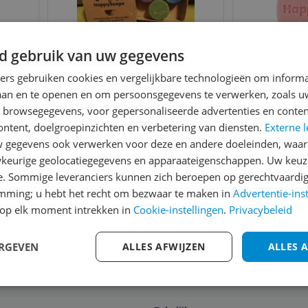
d gebruik van uw gegevens
poo
Happysoaps Mini
HappySoap
ra
Shampoo Bars 3ST
Bar - Yo
ners gebruiken cookies en vergelijkbare technologieën om inform
Melon -
laan en te openen en om persoonsgegevens te verwerken, zoals uw
€ 10,18
Droog 
v.a
n browsegegevens, voor gepersonaliseerde advertenties en conten
4
Plasticvri
ontent, doelgroepinzichten en verbetering van diensten.
Externe l
Bekijk meer informatie
Ga naar
Veg
gegevens ook verwerken voor deze en andere doeleinden, waar
keurige geolocatiegegevens en apparaateigenschappen. Uw keuze
e. Sommige leveranciers kunnen zich beroepen op gerechtvaardig
emming; u hebt het recht om bezwaar te maken in
Advertentie-ins
op elk moment intrekken in
Cookie-instellingen
.
Privacybeleid
voor onze nieuwsbrief
A
ERGEVEN
ALLES AFWIJZEN
ALLES 