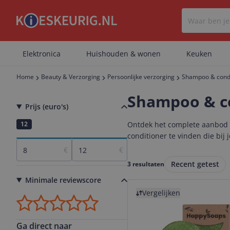
Elektronica
Huishouden & wonen
Keuken
Home
Beauty & Verzorging
Persoonlijke verzorging
Shampoo & condi
Shampoo & c
Prijs (euro's)
8
12
Ontdek het complete aanbod s
conditioner te vinden die bij 
€
€
Recent getest
3 resultaten
Minimale reviewscore
Bekijk product
Vergelijken
Ga direct naar