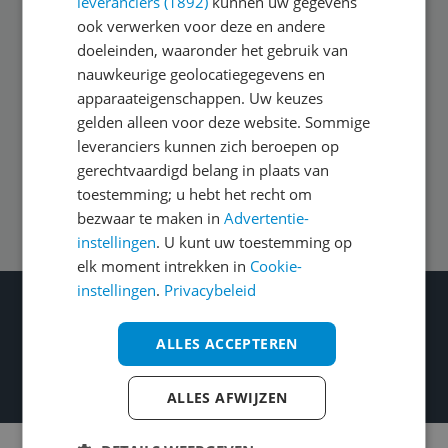
leveranciers (1892)
kunnen uw gegevens
ook verwerken voor deze en andere
doeleinden, waaronder het gebruik van
Algemeen
nauwkeurige geolocatiegegevens en
apparaateigenschappen. Uw keuzes
gelden alleen voor deze website. Sommige
Zakelijk
leveranciers kunnen zich beroepen op
gerechtvaardigd belang in plaats van
toestemming; u hebt het recht om
Volg ons op
bezwaar te maken in
Advertentie-
instellingen
. U kunt uw toestemming op
elk moment intrekken in
Cookie-
instellingen
.
Privacybeleid
Wat je ook kiest: Blijf kieskeurig
Gecontroleerde reviews
ALLES ACCEPTEREN
Betrouwbare webshops
Heldere prijzen
ALLES AFWIJZEN