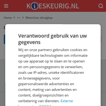
Menu
Waar
Home
Motorloze afzuigkap
More
0 resultaten voor "Motorloze afzuigkap"
Verantwoord gebruik van uw
filter
gegevens
Bekij
Wij en onze partners gebruiken cookies en
vergelijkbare technologieën om informatie
op uw apparaat op te slaan en te openen
en om persoonsgegevens te verwerken,
Schrijf je in voor onze nieuwsbrief
zoals uw IP-adres, unieke identificatoren
en browsegegevens, voor
gepersonaliseerde advertenties en
content, meting van advertenties en
content, doelgroepinzichten en
verbetering van diensten.
Externe
Service