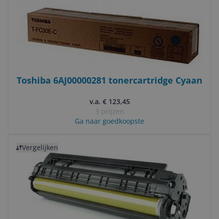
Toshiba 6AJ00000281 tonercartridge Cyaan
v.a. € 123,45
3 prijzen
Ga naar goedkoopste
Bekijk product
Vergelijken