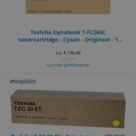
Toshiba Dynabook T-FC26SC
tonercartridge - Cyaan - Origineel - 1
stuk(s)
v.a. € 136,45
2 prijzen
Ga naar goedkoopste
Bekijk product
Vergelijken