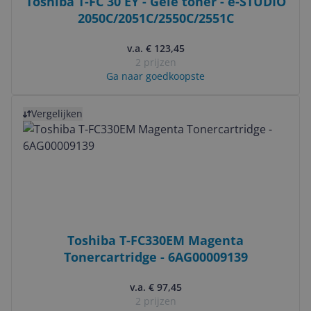
Toshiba T-FC 30 EY - Gele toner - e-STUDIO
2050C/2051C/2550C/2551C
v.a. € 123,45
2 prijzen
Ga naar goedkoopste
Bekijk product
Vergelijken
Toshiba T-FC330EM Magenta
Tonercartridge - 6AG00009139
v.a. € 97,45
2 prijzen