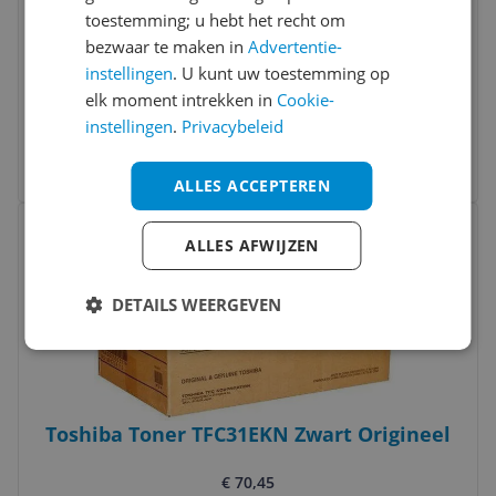
toestemming; u hebt het recht om
bezwaar te maken in
Advertentie-
instellingen
. U kunt uw toestemming op
Toshiba T FC 556 EC toner cyaan origineel
elk moment intrekken in
Cookie-
instellingen
.
Privacybeleid
v.a. € 222,45
2 prijzen
Ga naar goedkoopste
ALLES ACCEPTEREN
Bekijk product
Vergelijken
ALLES AFWIJZEN
DETAILS WEERGEVEN
Toshiba Toner TFC31EKN Zwart Origineel
€ 70,45