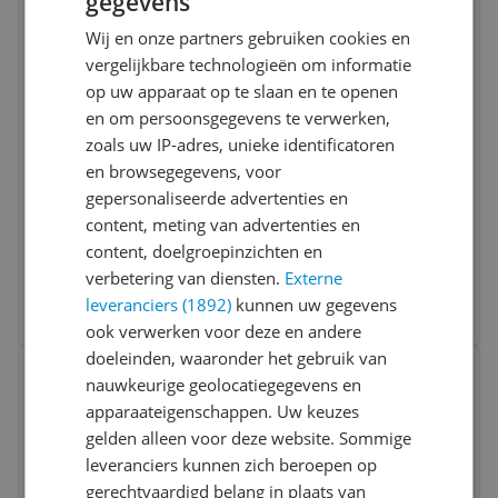
gegevens
Wij en onze partners gebruiken cookies en
vergelijkbare technologieën om informatie
op uw apparaat op te slaan en te openen
en om persoonsgegevens te verwerken,
zoals uw IP-adres, unieke identificatoren
en browsegegevens, voor
Toshiba D-1550 - Zwart - Ontwikkelaar
gepersonaliseerde advertenties en
printing
content, meting van advertenties en
content, doelgroepinzichten en
€ 35,45
verbetering van diensten.
Externe
leveranciers (1892)
kunnen uw gegevens
Bekijk meer informatie
ook verwerken voor deze en andere
doeleinden, waaronder het gebruik van
Bekijk product
Vergelijken
nauwkeurige geolocatiegegevens en
apparaateigenschappen. Uw keuzes
gelden alleen voor deze website. Sommige
leveranciers kunnen zich beroepen op
gerechtvaardigd belang in plaats van