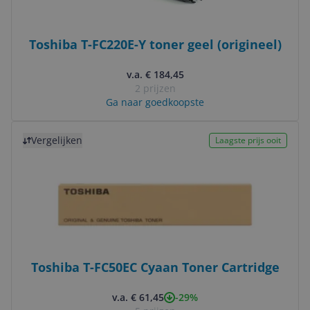
Toshiba T-FC220E-Y toner geel (origineel)
v.a. € 184,45
2 prijzen
Ga naar goedkoopste
Bekijk product
Vergelijken
Laagste prijs ooit
Toshiba T-FC50EC Cyaan Toner Cartridge
-29%
v.a. € 61,45