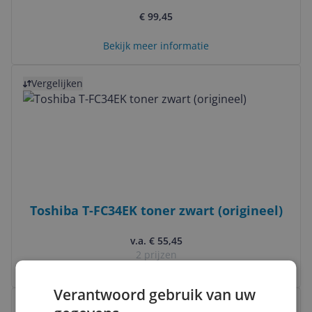
€ 99,45
Bekijk meer informatie
Bekijk product
Vergelijken
Toshiba T-FC34EK toner zwart (origineel)
v.a. € 55,45
2 prijzen
Ga naar goedkoopste
Verantwoord gebruik van uw
Bekijk product
Vergelijken