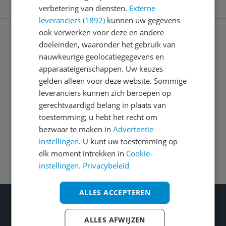
verbetering van diensten.
Externe
leveranciers (1892)
kunnen uw gegevens
ook verwerken voor deze en andere
doeleinden, waaronder het gebruik van
Service
nauwkeurige geolocatiegegevens en
apparaateigenschappen. Uw keuzes
Algemeen
gelden alleen voor deze website. Sommige
leveranciers kunnen zich beroepen op
gerechtvaardigd belang in plaats van
Zakelijk
toestemming; u hebt het recht om
bezwaar te maken in
Advertentie-
instellingen
. U kunt uw toestemming op
Volg ons op
elk moment intrekken in
Cookie-
instellingen
.
Privacybeleid
ALLES ACCEPTEREN
Wat je ook kiest: Blijf kieskeurig
Gecontroleerde reviews
ALLES AFWIJZEN