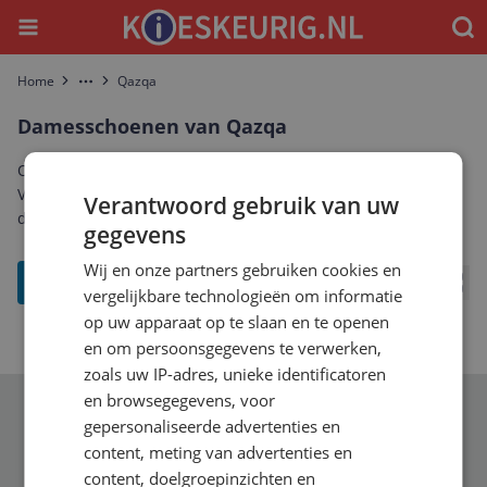
Menu
Waar
Home
Qazqa
More
Damesschoenen van Qazqa
Ontdek het complete aanbod damesschoenen van Qazqa.
Vergelijk prijzen, specificaties en reviews om de beste Qazqa
Verantwoord gebruik van uw
damesschoenen te vinden die bij jou past.
gegevens
Wij en onze partners gebruiken cookies en
filter
vergelijkbare technologieën om informatie
Bekij
op uw apparaat op te slaan en te openen
en om persoonsgegevens te verwerken,
zoals uw IP-adres, unieke identificatoren
en browsegegevens, voor
Schrijf je in voor onze nieuwsbrief
gepersonaliseerde advertenties en
content, meting van advertenties en
content, doelgroepinzichten en