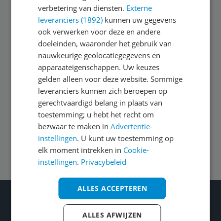
verbetering van diensten.
Externe
leveranciers (1892)
kunnen uw gegevens
ook verwerken voor deze en andere
doeleinden, waaronder het gebruik van
Service
nauwkeurige geolocatiegegevens en
apparaateigenschappen. Uw keuzes
Algemeen
gelden alleen voor deze website. Sommige
leveranciers kunnen zich beroepen op
gerechtvaardigd belang in plaats van
Zakelijk
toestemming; u hebt het recht om
bezwaar te maken in
Advertentie-
instellingen
. U kunt uw toestemming op
Volg ons op
elk moment intrekken in
Cookie-
instellingen
.
Privacybeleid
ALLES ACCEPTEREN
Wat je ook kiest: Blijf kieskeurig
Gecontroleerde reviews
ALLES AFWIJZEN