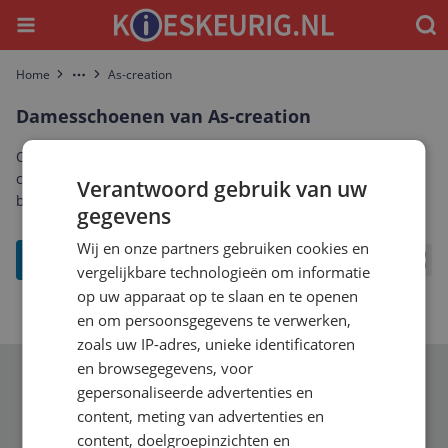
Menu
Waar
Home
As-creation
More
Damesschoenen van As-creation
Ontdek het complete aanbod damesschoenen van As-
creation. Vergelijk prijzen, specificaties en reviews om de
Verantwoord gebruik van uw
beste As-creation damesschoenen te vinden die bij jou past.
gegevens
Wij en onze partners gebruiken cookies en
filter
vergelijkbare technologieën om informatie
Bekij
op uw apparaat op te slaan en te openen
en om persoonsgegevens te verwerken,
zoals uw IP-adres, unieke identificatoren
en browsegegevens, voor
Schrijf je in voor onze nieuwsbrief
gepersonaliseerde advertenties en
content, meting van advertenties en
content, doelgroepinzichten en