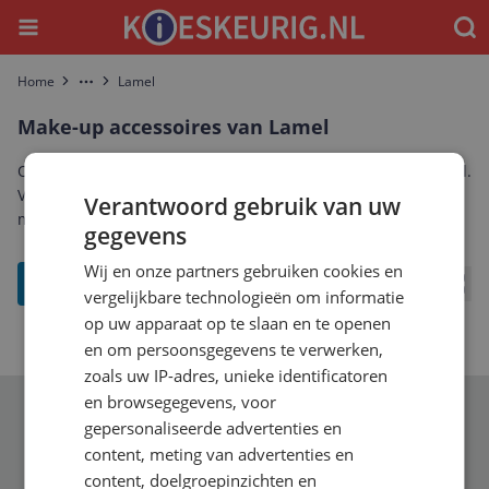
Menu
Waar
Home
Lamel
More
Make-up accessoires van Lamel
Ontdek het complete aanbod make-up accessoires van Lamel.
Vergelijk prijzen, specificaties en reviews om de beste Lamel
Verantwoord gebruik van uw
make-up accessoires te vinden die bij jou past.
gegevens
Wij en onze partners gebruiken cookies en
filter
vergelijkbare technologieën om informatie
Bekij
op uw apparaat op te slaan en te openen
en om persoonsgegevens te verwerken,
zoals uw IP-adres, unieke identificatoren
en browsegegevens, voor
Schrijf je in voor onze nieuwsbrief
gepersonaliseerde advertenties en
content, meting van advertenties en
content, doelgroepinzichten en