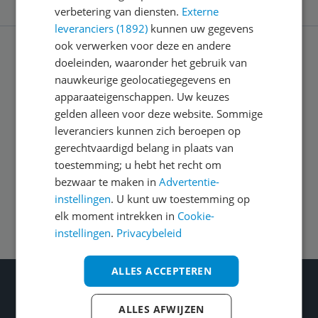
verbetering van diensten.
Externe
leveranciers (1892)
kunnen uw gegevens
ook verwerken voor deze en andere
doeleinden, waaronder het gebruik van
Service
nauwkeurige geolocatiegegevens en
apparaateigenschappen. Uw keuzes
Algemeen
gelden alleen voor deze website. Sommige
leveranciers kunnen zich beroepen op
gerechtvaardigd belang in plaats van
Zakelijk
toestemming; u hebt het recht om
bezwaar te maken in
Advertentie-
instellingen
. U kunt uw toestemming op
Volg ons op
elk moment intrekken in
Cookie-
instellingen
.
Privacybeleid
ALLES ACCEPTEREN
Wat je ook kiest: Blijf kieskeurig
Gecontroleerde reviews
ALLES AFWIJZEN