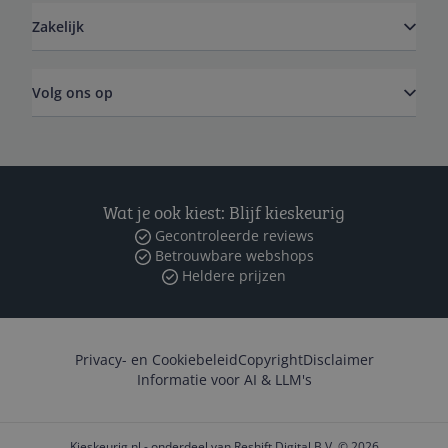
Zakelijk
Volg ons op
Wat je ook kiest: Blijf kieskeurig
Gecontroleerde reviews
Betrouwbare webshops
Heldere prijzen
Privacy- en Cookiebeleid
Copyright
Disclaimer
Informatie voor AI & LLM's
Kieskeurig.nl - onderdeel van Reshift Digital B.V. © 2026