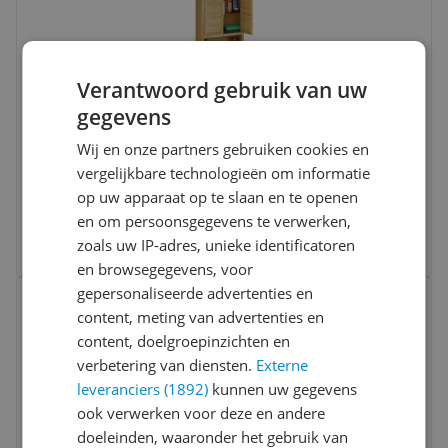
Verantwoord gebruik van uw
gegevens
Relaxdays wasmachine ombouw bamboe -
Wij en onze partners gebruiken cookies en
met deuren - vakken - 176 x 70 x 22,5 cm -
vergelijkbare technologieën om informatie
natuur
op uw apparaat op te slaan en te openen
-22%
v.a. € 79,99
en om persoonsgegevens te verwerken,
3 prijzen
zoals uw IP-adres, unieke identificatoren
Ga naar goedkoopste
en browsegegevens, voor
Bekijk product
gepersonaliseerde advertenties en
Vergelijken
content, meting van advertenties en
content, doelgroepinzichten en
verbetering van diensten.
Externe
leveranciers (1892)
kunnen uw gegevens
ook verwerken voor deze en andere
doeleinden, waaronder het gebruik van