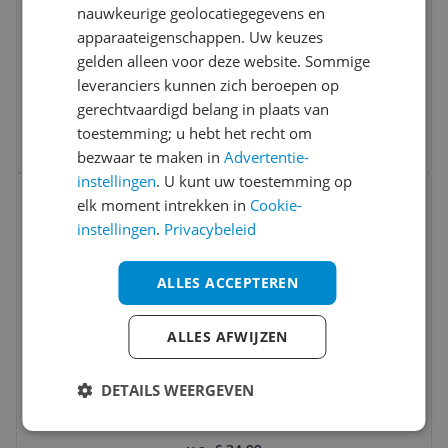
nauwkeurige geolocatiegegevens en
Relaxdays Stapelbaar Kistje -
apparaateigenschappen. Uw keuzes
Bamboehout - Open Opbergkist -
gelden alleen voor deze website. Sommige
38x27x20.5 cm
leveranciers kunnen zich beroepen op
v.a. € 23,38
gerechtvaardigd belang in plaats van
3 prijzen
toestemming; u hebt het recht om
Ga naar goedkoopste
bezwaar te maken in
Advertentie-
instellingen
. U kunt uw toestemming op
Bekijk product
Vergelijken
elk moment intrekken in
Cookie-
instellingen
.
Privacybeleid
ALLES ACCEPTEREN
ALLES AFWIJZEN
Relaxdays Badkamerrek - Walnoot
DETAILS WEERGEVEN
Geölied - 3 Etages - Hout - Klassiek