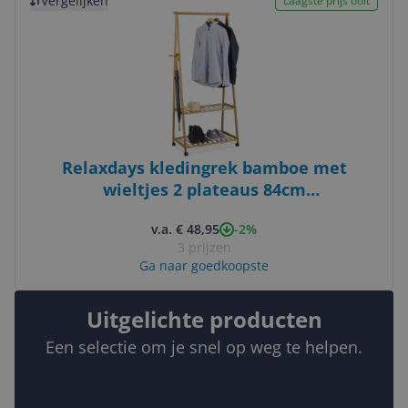
Vergelijken
Laagste prijs ooit
Relaxdays kledingrek bamboe met
wieltjes 2 plateaus 84cm
kledingstandaard
-2%
v.a. € 48,95
3 prijzen
Ga naar goedkoopste
Uitgelichte producten
Een selectie om je snel op weg te helpen.