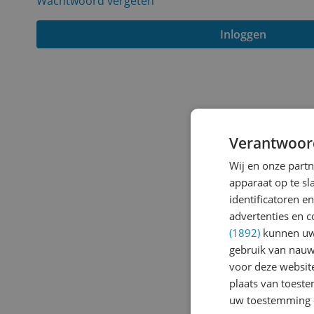
Wachtwoord vergeten
Inloggen
Verantwoor
Wij en onze part
apparaat op te s
identificatoren e
advertenties en c
(1892)
kunnen uw 
gebruik van nauw
voor deze websit
plaats van toest
uw toestemming 