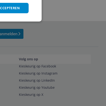
ACCEPTEREN
anmelden
Volg ons op
Kieskeurig op Facebook
Kieskeurig op Instagram
Kieskeurig op LinkedIn
Kieskeurig op Youtube
Kieskeurig op X