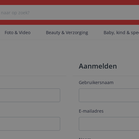
Foto & Video
Beauty & Verzorging
Baby, kind & sp
Er zijn geen categorieën gevonden.
Aanmelden
Er zijn geen producten gevonden.
Gebruikersnaam
Er zijn geen artikelen gevonden.
E-mailadres