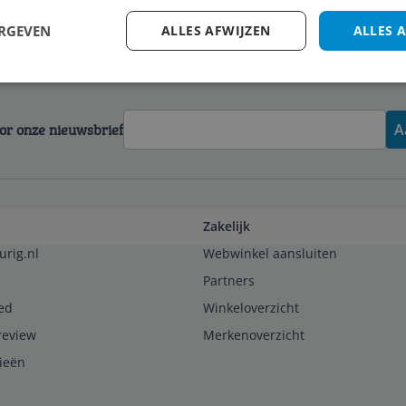
ERGEVEN
ALLES AFWIJZEN
ALLES 
voor onze nieuwsbrief
A
Zakelijk
urig.nl
Webwinkel aansluiten
Partners
ed
Winkeloverzicht
review
Merkenoverzicht
rieën