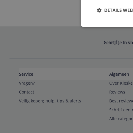
DETAILS WE
Schrijf je in 
Service
Algemeen
Vragen?
Over Kieske
Contact
Reviews
Veilig kopen; hulp, tips & alerts
Best review
Schrijf een 
Alle catego