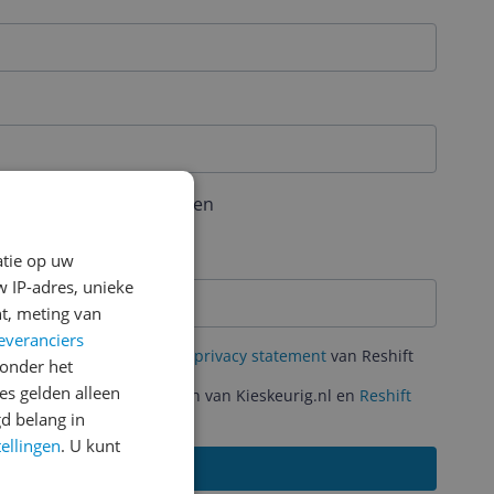
aal 6 karakters bevatten
atie op uw
 IP-adres, unieke
t, meting van
everanciers
mene Voorwaarden
en het
privacy statement
van Reshift
onder het
s gelden alleen
ante acties en aanbiedingen van Kieskeurig.nl en
Reshift
d belang in
tellingen
. U kunt
Aanmelden