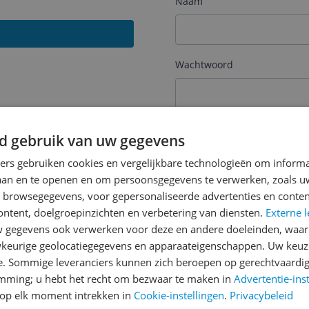
Naam
Wachtwoord
Je wachtwoord moet minim
d gebruik van uw gegevens
Wachtwoord herhalen
ners gebruiken cookies en vergelijkbare technologieën om inform
laan en te openen en om persoonsgegevens te verwerken, zoals uw
n browsegegevens, voor gepersonaliseerde advertenties en conten
ontent, doelgroepinzichten en verbetering van diensten.
Externe l
Ik ga akkoord met de
Alge
gegevens ook verwerken voor deze en andere doeleinden, waar
keurige geolocatiegegevens en apparaateigenschappen. Uw keuze
Ik ontvang graag interess
Digital
via e-mail
e. Sommige leveranciers kunnen zich beroepen op gerechtvaardig
emming; u hebt het recht om bezwaar te maken in
Advertentie-ins
op elk moment intrekken in
Cookie-instellingen
.
Privacybeleid