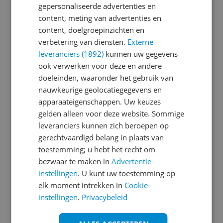
gepersonaliseerde advertenties en
content, meting van advertenties en
Je wachtwoord moet minimaal 6 karakters
content, doelgroepinzichten en
bevatten
verbetering van diensten.
Externe
leveranciers (1892)
kunnen uw gegevens
Wachtwoord herhalen
ook verwerken voor deze en andere
doeleinden, waaronder het gebruik van
nauwkeurige geolocatiegegevens en
apparaateigenschappen. Uw keuzes
Ik ga akkoord met de
Algemene Voorwaarden
gelden alleen voor deze website. Sommige
en het
privacy statement
van Reshift
leveranciers kunnen zich beroepen op
Ik ontvang graag interessante acties en
gerechtvaardigd belang in plaats van
aanbiedingen van Kieskeurig.nl en
Reshift
toestemming; u hebt het recht om
Digital
via e-mail
bezwaar te maken in
Advertentie-
instellingen
. U kunt uw toestemming op
Aanmelden
elk moment intrekken in
Cookie-
instellingen
.
Privacybeleid