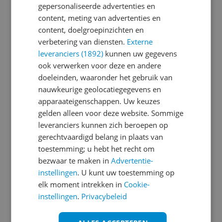
gepersonaliseerde advertenties en
content, meting van advertenties en
Je wachtwoord moet minimaal 6 karakters
content, doelgroepinzichten en
bevatten
verbetering van diensten.
Externe
leveranciers (1892)
kunnen uw gegevens
Wachtwoord herhalen
ook verwerken voor deze en andere
doeleinden, waaronder het gebruik van
nauwkeurige geolocatiegegevens en
apparaateigenschappen. Uw keuzes
Ik ga akkoord met de
Algemene Voorwaarden
gelden alleen voor deze website. Sommige
en het
privacy statement
van Reshift
leveranciers kunnen zich beroepen op
Ik ontvang graag interessante acties en
gerechtvaardigd belang in plaats van
aanbiedingen van Kieskeurig.nl en
Reshift
toestemming; u hebt het recht om
Digital
via e-mail
bezwaar te maken in
Advertentie-
instellingen
. U kunt uw toestemming op
Aanmelden
elk moment intrekken in
Cookie-
instellingen
.
Privacybeleid