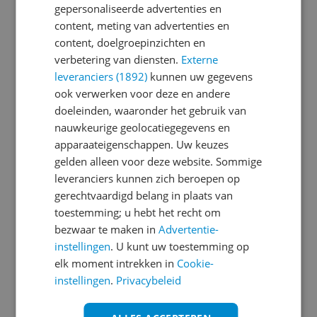
gepersonaliseerde advertenties en
content, meting van advertenties en
Je wachtwoord moet minimaal 6 karakters
content, doelgroepinzichten en
bevatten
verbetering van diensten.
Externe
leveranciers (1892)
kunnen uw gegevens
Wachtwoord herhalen
ook verwerken voor deze en andere
doeleinden, waaronder het gebruik van
nauwkeurige geolocatiegegevens en
apparaateigenschappen. Uw keuzes
Ik ga akkoord met de
Algemene Voorwaarden
gelden alleen voor deze website. Sommige
en het
privacy statement
van Reshift
leveranciers kunnen zich beroepen op
Ik ontvang graag interessante acties en
gerechtvaardigd belang in plaats van
aanbiedingen van Kieskeurig.nl en
Reshift
toestemming; u hebt het recht om
Digital
via e-mail
bezwaar te maken in
Advertentie-
instellingen
. U kunt uw toestemming op
Aanmelden
elk moment intrekken in
Cookie-
instellingen
.
Privacybeleid