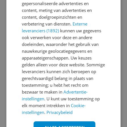
gepersonaliseerde advertenties en
content, meting van advertenties en
Je wachtwoord moet minimaal 6 karakters
content, doelgroepinzichten en
bevatten
verbetering van diensten.
Externe
leveranciers (1892)
kunnen uw gegevens
Wachtwoord herhalen
ook verwerken voor deze en andere
doeleinden, waaronder het gebruik van
nauwkeurige geolocatiegegevens en
apparaateigenschappen. Uw keuzes
Ik ga akkoord met de
Algemene Voorwaarden
gelden alleen voor deze website. Sommige
en het
privacy statement
van Reshift
leveranciers kunnen zich beroepen op
Ik ontvang graag interessante acties en
gerechtvaardigd belang in plaats van
aanbiedingen van Kieskeurig.nl en
Reshift
toestemming; u hebt het recht om
Digital
via e-mail
bezwaar te maken in
Advertentie-
instellingen
. U kunt uw toestemming op
Aanmelden
elk moment intrekken in
Cookie-
instellingen
.
Privacybeleid