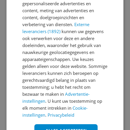
gepersonaliseerde advertenties en
content, meting van advertenties en
Je wachtwoord moet minimaal 6 karakters
content, doelgroepinzichten en
bevatten
verbetering van diensten.
Externe
leveranciers (1892)
kunnen uw gegevens
Wachtwoord herhalen
ook verwerken voor deze en andere
doeleinden, waaronder het gebruik van
nauwkeurige geolocatiegegevens en
apparaateigenschappen. Uw keuzes
Ik ga akkoord met de
Algemene Voorwaarden
gelden alleen voor deze website. Sommige
en het
privacy statement
van Reshift
leveranciers kunnen zich beroepen op
Ik ontvang graag interessante acties en
gerechtvaardigd belang in plaats van
aanbiedingen van Kieskeurig.nl en
Reshift
toestemming; u hebt het recht om
Digital
via e-mail
bezwaar te maken in
Advertentie-
instellingen
. U kunt uw toestemming op
Aanmelden
elk moment intrekken in
Cookie-
instellingen
.
Privacybeleid