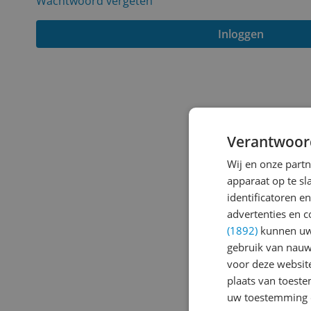
Wachtwoord vergeten
Inloggen
Verantwoor
Wij en onze part
apparaat op te s
identificatoren e
advertenties en c
(1892)
kunnen uw 
gebruik van nauw
voor deze websit
plaats van toest
uw toestemming 