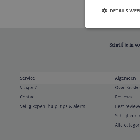
DETAILS WE
Schrijf je in 
Service
Algemeen
Vragen?
Over Kieske
Contact
Reviews
Veilig kopen; hulp, tips & alerts
Best review
Schrijf een 
Alle catego