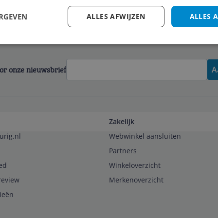
ERGEVEN
ALLES AFWIJZEN
ALLES 
voor onze nieuwsbrief
A
Zakelijk
urig.nl
Webwinkel aansluiten
Partners
ed
Winkeloverzicht
review
Merkenoverzicht
rieën