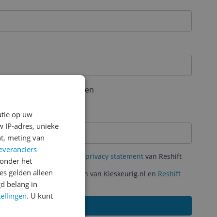
aal 6 karakters bevatten
atie op uw
 IP-adres, unieke
t, meting van
everanciers
mene Voorwaarden
en het
privacy statement
van Reshift
onder het
s gelden alleen
ante acties en aanbiedingen van Kieskeurig.nl en
Reshift
d belang in
tellingen
. U kunt
Aanmelden