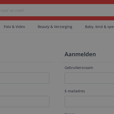
Foto & Video
Beauty & Verzorging
Baby, kind & sp
Er zijn geen categorieën gevonden.
Aanmelden
Er zijn geen producten gevonden.
Gebruikersnaam
Er zijn geen artikelen gevonden.
E-mailadres