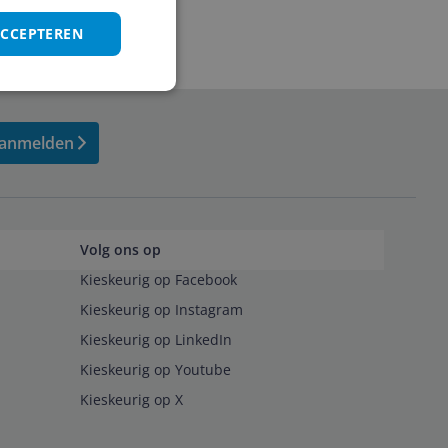
ACCEPTEREN
anmelden
Volg ons op
Kieskeurig op Facebook
Kieskeurig op Instagram
Kieskeurig op LinkedIn
Kieskeurig op Youtube
Kieskeurig op X