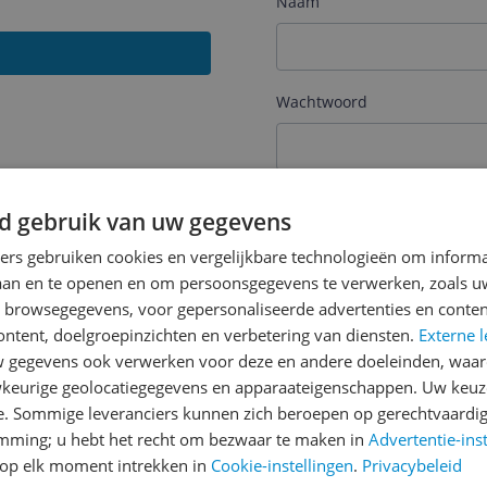
Naam
Wachtwoord
Je wachtwoord moet minim
d gebruik van uw gegevens
Wachtwoord herhalen
ners gebruiken cookies en vergelijkbare technologieën om inform
laan en te openen en om persoonsgegevens te verwerken, zoals uw
n browsegegevens, voor gepersonaliseerde advertenties en conten
ontent, doelgroepinzichten en verbetering van diensten.
Externe l
Ik ga akkoord met de
Alge
gegevens ook verwerken voor deze en andere doeleinden, waar
keurige geolocatiegegevens en apparaateigenschappen. Uw keuze
Ik ontvang graag interess
Digital
via e-mail
e. Sommige leveranciers kunnen zich beroepen op gerechtvaardig
emming; u hebt het recht om bezwaar te maken in
Advertentie-ins
op elk moment intrekken in
Cookie-instellingen
.
Privacybeleid