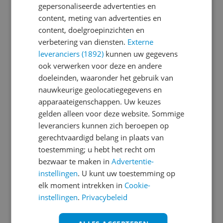
gepersonaliseerde advertenties en
content, meting van advertenties en
Je wachtwoord moet minimaal 6 karakters
content, doelgroepinzichten en
bevatten
verbetering van diensten.
Externe
leveranciers (1892)
kunnen uw gegevens
Wachtwoord herhalen
ook verwerken voor deze en andere
doeleinden, waaronder het gebruik van
nauwkeurige geolocatiegegevens en
apparaateigenschappen. Uw keuzes
Ik ga akkoord met de
Algemene Voorwaarden
gelden alleen voor deze website. Sommige
en het
privacy statement
van Reshift
leveranciers kunnen zich beroepen op
Ik ontvang graag interessante acties en
gerechtvaardigd belang in plaats van
aanbiedingen van Kieskeurig.nl en
Reshift
toestemming; u hebt het recht om
Digital
via e-mail
bezwaar te maken in
Advertentie-
instellingen
. U kunt uw toestemming op
Aanmelden
elk moment intrekken in
Cookie-
instellingen
.
Privacybeleid