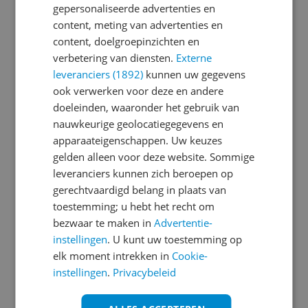
gepersonaliseerde advertenties en
content, meting van advertenties en
Je wachtwoord moet minimaal 6 karakters
content, doelgroepinzichten en
bevatten
verbetering van diensten.
Externe
leveranciers (1892)
kunnen uw gegevens
Wachtwoord herhalen
ook verwerken voor deze en andere
doeleinden, waaronder het gebruik van
nauwkeurige geolocatiegegevens en
apparaateigenschappen. Uw keuzes
Ik ga akkoord met de
Algemene Voorwaarden
gelden alleen voor deze website. Sommige
en het
privacy statement
van Reshift
leveranciers kunnen zich beroepen op
Ik ontvang graag interessante acties en
gerechtvaardigd belang in plaats van
aanbiedingen van Kieskeurig.nl en
Reshift
toestemming; u hebt het recht om
Digital
via e-mail
bezwaar te maken in
Advertentie-
instellingen
. U kunt uw toestemming op
Aanmelden
elk moment intrekken in
Cookie-
instellingen
.
Privacybeleid