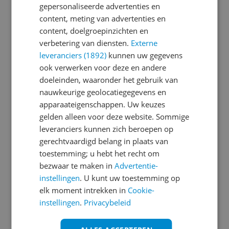
gepersonaliseerde advertenties en
content, meting van advertenties en
Je wachtwoord moet minimaal 6 karakters
content, doelgroepinzichten en
bevatten
verbetering van diensten.
Externe
leveranciers (1892)
kunnen uw gegevens
Wachtwoord herhalen
ook verwerken voor deze en andere
doeleinden, waaronder het gebruik van
nauwkeurige geolocatiegegevens en
apparaateigenschappen. Uw keuzes
Ik ga akkoord met de
Algemene Voorwaarden
gelden alleen voor deze website. Sommige
en het
privacy statement
van Reshift
leveranciers kunnen zich beroepen op
Ik ontvang graag interessante acties en
gerechtvaardigd belang in plaats van
aanbiedingen van Kieskeurig.nl en
Reshift
toestemming; u hebt het recht om
Digital
via e-mail
bezwaar te maken in
Advertentie-
instellingen
. U kunt uw toestemming op
Aanmelden
elk moment intrekken in
Cookie-
instellingen
.
Privacybeleid