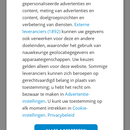
gepersonaliseerde advertenties en
content, meting van advertenties en
Je wachtwoord moet minimaal 6 karakters
content, doelgroepinzichten en
bevatten
verbetering van diensten.
Externe
leveranciers (1892)
kunnen uw gegevens
Wachtwoord herhalen
ook verwerken voor deze en andere
doeleinden, waaronder het gebruik van
nauwkeurige geolocatiegegevens en
apparaateigenschappen. Uw keuzes
Ik ga akkoord met de
Algemene Voorwaarden
gelden alleen voor deze website. Sommige
en het
privacy statement
van Reshift
leveranciers kunnen zich beroepen op
Ik ontvang graag interessante acties en
gerechtvaardigd belang in plaats van
aanbiedingen van Kieskeurig.nl en
Reshift
toestemming; u hebt het recht om
Digital
via e-mail
bezwaar te maken in
Advertentie-
instellingen
. U kunt uw toestemming op
Aanmelden
elk moment intrekken in
Cookie-
instellingen
.
Privacybeleid