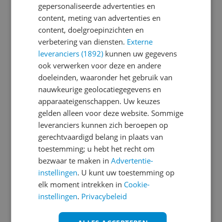
gepersonaliseerde advertenties en
content, meting van advertenties en
Je wachtwoord moet minimaal 6 karakters
content, doelgroepinzichten en
bevatten
verbetering van diensten.
Externe
leveranciers (1892)
kunnen uw gegevens
Wachtwoord herhalen
ook verwerken voor deze en andere
doeleinden, waaronder het gebruik van
nauwkeurige geolocatiegegevens en
apparaateigenschappen. Uw keuzes
Ik ga akkoord met de
Algemene Voorwaarden
gelden alleen voor deze website. Sommige
en het
privacy statement
van Reshift
leveranciers kunnen zich beroepen op
Ik ontvang graag interessante acties en
gerechtvaardigd belang in plaats van
aanbiedingen van Kieskeurig.nl en
Reshift
toestemming; u hebt het recht om
Digital
via e-mail
bezwaar te maken in
Advertentie-
instellingen
. U kunt uw toestemming op
Aanmelden
elk moment intrekken in
Cookie-
instellingen
.
Privacybeleid