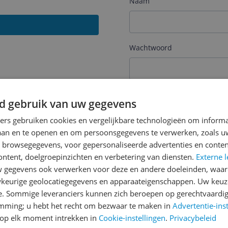
Naam
Wachtwoord
Je wachtwoord moet minim
d gebruik van uw gegevens
Wachtwoord herhalen
ners gebruiken cookies en vergelijkbare technologieën om inform
laan en te openen en om persoonsgegevens te verwerken, zoals uw
n browsegegevens, voor gepersonaliseerde advertenties en conten
ontent, doelgroepinzichten en verbetering van diensten.
Externe l
Ik ga akkoord met de
Alge
gegevens ook verwerken voor deze en andere doeleinden, waar
keurige geolocatiegegevens en apparaateigenschappen. Uw keuze
Ik ontvang graag interess
Digital
via e-mail
e. Sommige leveranciers kunnen zich beroepen op gerechtvaardig
emming; u hebt het recht om bezwaar te maken in
Advertentie-ins
op elk moment intrekken in
Cookie-instellingen
.
Privacybeleid