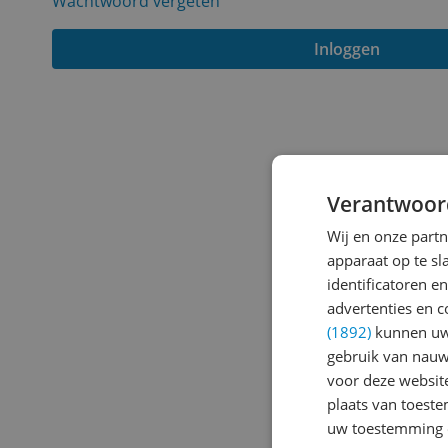
Wachtwoord vergeten
Inloggen
Verantwoor
Wij en onze part
apparaat op te s
identificatoren e
advertenties en c
(1892)
kunnen uw 
gebruik van nauw
voor deze websit
plaats van toest
uw toestemming 