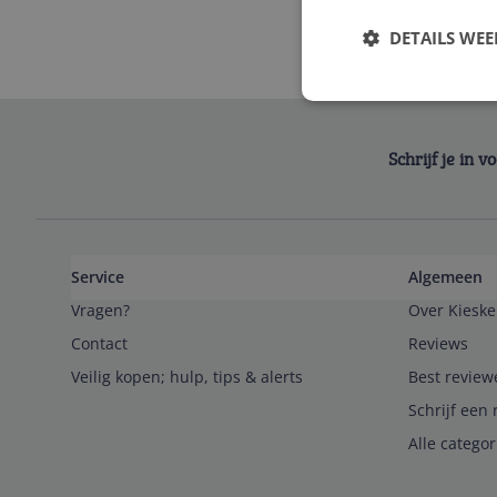
DETAILS WE
Schrijf je in 
Service
Algemeen
Vragen?
Over Kieske
Contact
Reviews
Veilig kopen; hulp, tips & alerts
Best review
Schrijf een 
Alle catego