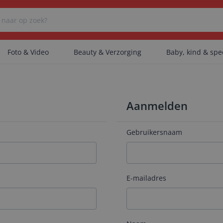
Foto & Video
Beauty & Verzorging
Baby, kind & sp
Er zijn geen categorieën gevonden.
Aanmelden
Er zijn geen producten gevonden.
Gebruikersnaam
Er zijn geen artikelen gevonden.
E-mailadres