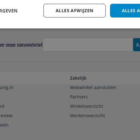
ERGEVEN
ALLES AFWIJZEN
ALLES 
voor onze nieuwsbrief
A
Zakelijk
urig.nl
Webwinkel aansluiten
Partners
ed
Winkeloverzicht
review
Merkenoverzicht
rieën