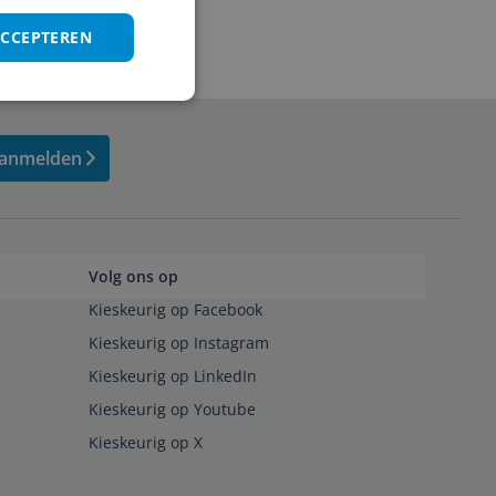
ACCEPTEREN
anmelden
Volg ons op
Kieskeurig op Facebook
Kieskeurig op Instagram
Kieskeurig op LinkedIn
Kieskeurig op Youtube
Kieskeurig op X