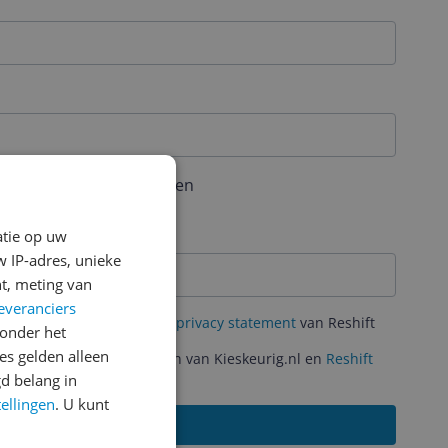
aal 6 karakters bevatten
atie op uw
 IP-adres, unieke
t, meting van
everanciers
mene Voorwaarden
en het
privacy statement
van Reshift
onder het
s gelden alleen
ante acties en aanbiedingen van Kieskeurig.nl en
Reshift
d belang in
tellingen
. U kunt
Aanmelden