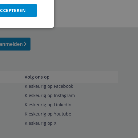
ACCEPTEREN
anmelden
Volg ons op
Kieskeurig op Facebook
Kieskeurig op Instagram
Kieskeurig op LinkedIn
Kieskeurig op Youtube
Kieskeurig op X