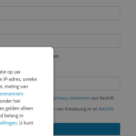
aal 6 karakters bevatten
atie op uw
 IP-adres, unieke
t, meting van
everanciers
mene Voorwaarden
en het
privacy statement
van Reshift
onder het
s gelden alleen
ante acties en aanbiedingen van Kieskeurig.nl en
Reshift
d belang in
tellingen
. U kunt
Aanmelden