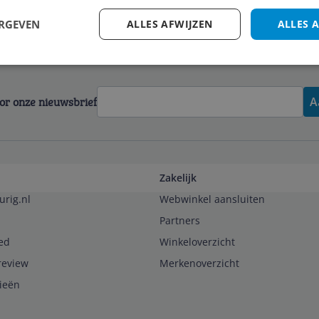
ERGEVEN
ALLES AFWIJZEN
ALLES 
voor onze nieuwsbrief
A
Zakelijk
urig.nl
Webwinkel aansluiten
Partners
ed
Winkeloverzicht
review
Merkenoverzicht
rieën