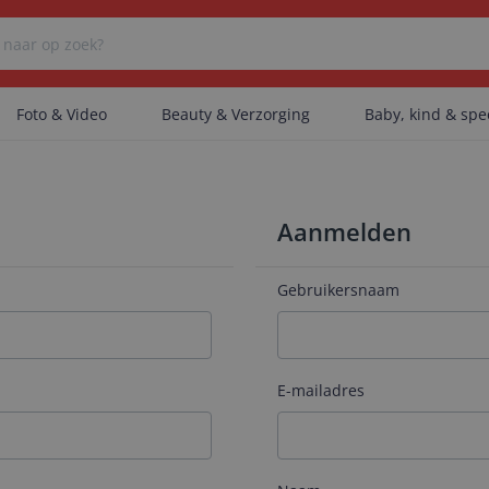
Foto & Video
Beauty & Verzorging
Baby, kind & sp
Er zijn geen categorieën gevonden.
Aanmelden
Er zijn geen producten gevonden.
Gebruikersnaam
Er zijn geen artikelen gevonden.
E-mailadres