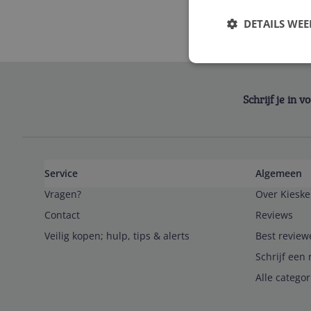
DETAILS WE
Schrijf je in 
Service
Algemeen
Vragen?
Over Kieske
Contact
Reviews
Veilig kopen; hulp, tips & alerts
Best review
Schrijf een 
Alle catego