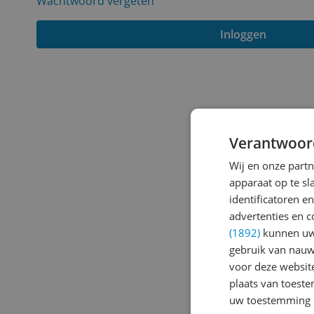
Wachtwoord vergeten
Inloggen
Verantwoor
Wij en onze part
apparaat op te s
identificatoren e
advertenties en c
(1892)
kunnen uw 
gebruik van nauw
voor deze websit
plaats van toest
uw toestemming 