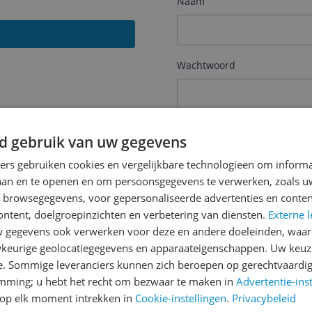
Naam
Wachtwoord
Je wachtwoord moet minim
d gebruik van uw gegevens
Wachtwoord herhalen
ners gebruiken cookies en vergelijkbare technologieën om inform
laan en te openen en om persoonsgegevens te verwerken, zoals uw
n browsegegevens, voor gepersonaliseerde advertenties en conten
ontent, doelgroepinzichten en verbetering van diensten.
Externe l
Ik ga akkoord met de
Alge
gegevens ook verwerken voor deze en andere doeleinden, waar
keurige geolocatiegegevens en apparaateigenschappen. Uw keuze
Ik ontvang graag interess
Digital
via e-mail
e. Sommige leveranciers kunnen zich beroepen op gerechtvaardig
emming; u hebt het recht om bezwaar te maken in
Advertentie-ins
op elk moment intrekken in
Cookie-instellingen
.
Privacybeleid