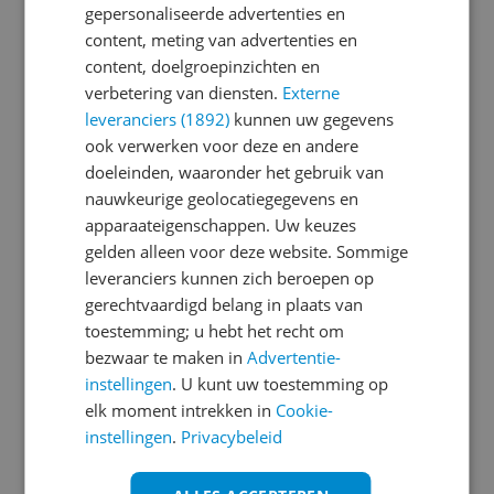
gepersonaliseerde advertenties en
content, meting van advertenties en
Je wachtwoord moet minimaal 6 karakters
content, doelgroepinzichten en
bevatten
verbetering van diensten.
Externe
leveranciers (1892)
kunnen uw gegevens
Wachtwoord herhalen
ook verwerken voor deze en andere
doeleinden, waaronder het gebruik van
nauwkeurige geolocatiegegevens en
apparaateigenschappen. Uw keuzes
Ik ga akkoord met de
Algemene Voorwaarden
gelden alleen voor deze website. Sommige
en het
privacy statement
van Reshift
leveranciers kunnen zich beroepen op
Ik ontvang graag interessante acties en
gerechtvaardigd belang in plaats van
aanbiedingen van Kieskeurig.nl en
Reshift
toestemming; u hebt het recht om
Digital
via e-mail
bezwaar te maken in
Advertentie-
instellingen
. U kunt uw toestemming op
Aanmelden
elk moment intrekken in
Cookie-
instellingen
.
Privacybeleid