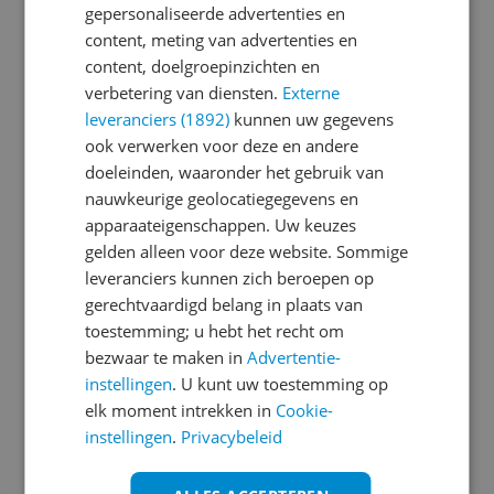
gepersonaliseerde advertenties en
content, meting van advertenties en
Je wachtwoord moet minimaal 6 karakters
content, doelgroepinzichten en
bevatten
verbetering van diensten.
Externe
leveranciers (1892)
kunnen uw gegevens
Wachtwoord herhalen
ook verwerken voor deze en andere
doeleinden, waaronder het gebruik van
nauwkeurige geolocatiegegevens en
apparaateigenschappen. Uw keuzes
Ik ga akkoord met de
Algemene Voorwaarden
gelden alleen voor deze website. Sommige
en het
privacy statement
van Reshift
leveranciers kunnen zich beroepen op
Ik ontvang graag interessante acties en
gerechtvaardigd belang in plaats van
aanbiedingen van Kieskeurig.nl en
Reshift
toestemming; u hebt het recht om
Digital
via e-mail
bezwaar te maken in
Advertentie-
instellingen
. U kunt uw toestemming op
Aanmelden
elk moment intrekken in
Cookie-
instellingen
.
Privacybeleid